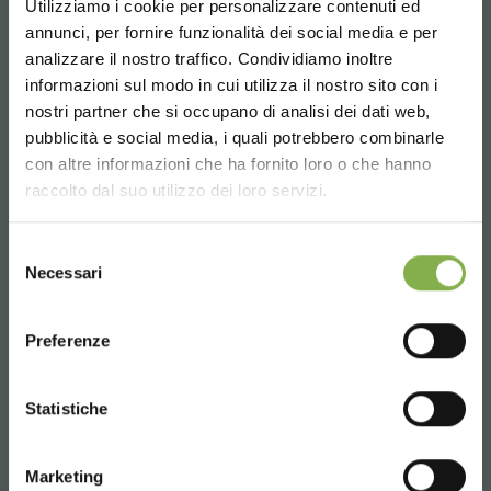
Utilizziamo i cookie per personalizzare contenuti ed
annunci, per fornire funzionalità dei social media e per
analizzare il nostro traffico. Condividiamo inoltre
informazioni sul modo in cui utilizza il nostro sito con i
nostri partner che si occupano di analisi dei dati web,
pubblicità e social media, i quali potrebbero combinarle
Choose the country you are in and your
con altre informazioni che ha fornito loro o che hanno
language for a better browsing experience
raccolto dal suo utilizzo dei loro servizi.
UNITED STATES
Selezione
Necessari
del
consenso
ENGLISH
Preferenze
CONTINUE
Statistiche
Marketing