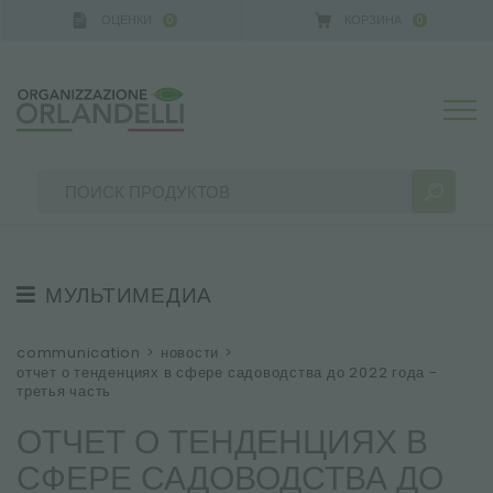
ОЦЕНКИ
КОРЗИНА
0
0
МУЛЬТИМЕДИА
РЕЗУЛЬТАТЫ ПОИСКА:
Сортировать по:
РЕКОМЕНДАЦИЯ
communication
>
новости
>
отчет о тенденциях в сфере садоводства до 2022 года -
НОВОСТИ
третья часть
ВИДЕО
ОТЧЕТ О ТЕНДЕНЦИЯХ В
КАТАЛОГИ
БОЛЬШЕ РЕЗУЛЬТАТОВ ДЛЯ ВАС:
СФЕРЕ САДОВОДСТВА ДО