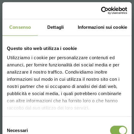
Consenso
Dettagli
Informazioni sui cookie
Questo sito web utilizza i cookie
Utilizziamo i cookie per personalizzare contenuti ed
annunci, per fornire funzionalità dei social media e per
analizzare il nostro traffico. Condividiamo inoltre
informazioni sul modo in cui utilizza il nostro sito con i
nostri partner che si occupano di analisi dei dati web,
pubblicità e social media, i quali potrebbero combinarle
Choose the country you are in and your
con altre informazioni che ha fornito loro o che hanno
language for a better browsing experience
raccolto dal suo utilizzo dei loro servizi.
UNITED STATES
Selezione
Necessari
del