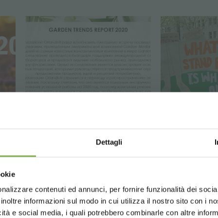
Dettagli
Choose the country you are in an
ookie
for a better browsing exp
nalizzare contenuti ed annunci, per fornire funzionalità dei socia
inoltre informazioni sul modo in cui utilizza il nostro sito con i 
icità e social media, i quali potrebbero combinarle con altre inform
UNITED STATES
ENGLISH