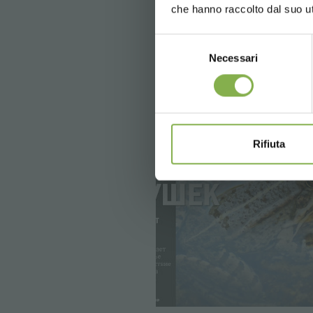
che hanno raccolto dal suo uti
Selezione
Necessari
del
consenso
Rifiuta