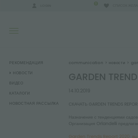
0
LOGIN
СПИСОК ЖЕЛ
РЕЗУЛЬТАТЫ ПОИСКА:
communication
>
новости
>
gar
РЕКОМЕНДАЦИЯ
GARDEN TREND
НОВОСТИ
ВИДЕО
БОЛЬШЕ РЕЗУЛЬТАТОВ ДЛЯ ВАС:
14.10.2019
КАТАЛОГИ
НОВОСТНАЯ РАССЫЛКА
СКАЧАТЬ GARDEN TRENDS REPOR
Назначение с тенденциями садово
Организация Orlandelli предлага
Garden Trends Report 2020 вы 