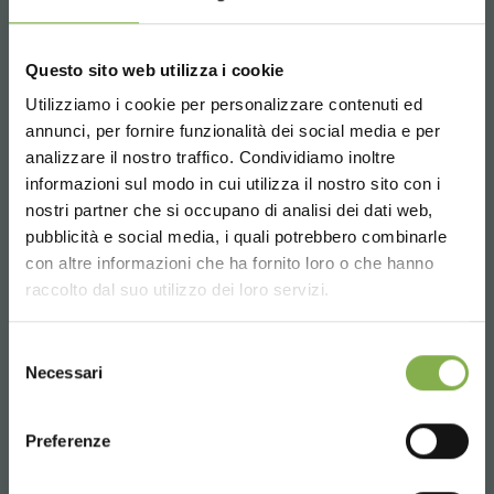
Questo sito web utilizza i cookie
Utilizziamo i cookie per personalizzare contenuti ed
annunci, per fornire funzionalità dei social media e per
analizzare il nostro traffico. Condividiamo inoltre
informazioni sul modo in cui utilizza il nostro sito con i
nostri partner che si occupano di analisi dei dati web,
Lino Truffelli
pubblicità e social media, i quali potrebbero combinarle
Choose the country you are in and your
con altre informazioni che ha fornito loro o che hanno
Hi everyone, I'm Lino. After a few years of business
language for a better browsing experience
consultancy in Italy and abroad, I have the pleasure of
raccolto dal suo utilizzo dei loro servizi.
making my experience and passion for Marketing and the
management of customized projects available to the Clients
UNITED STATES
Selezione
of Organizzazione Orlandelli.
Necessari
del
consenso
ENGLISH
Preferenze
CONTINUE