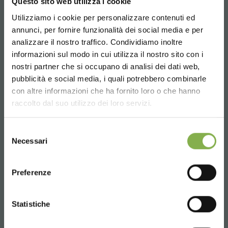
Questo sito web utilizza i cookie
Utilizziamo i cookie per personalizzare contenuti ed
annunci, per fornire funzionalità dei social media e per
analizzare il nostro traffico. Condividiamo inoltre
informazioni sul modo in cui utilizza il nostro sito con i
nostri partner che si occupano di analisi dei dati web,
pubblicità e social media, i quali potrebbero combinarle
Choose the country you are in and your
con altre informazioni che ha fornito loro o che hanno
language for a better browsing experience
raccolto dal suo utilizzo dei loro servizi.
UNITED STATES
Selezione
Necessari
del
consenso
ENGLISH
Preferenze
CONTINUE
Statistiche