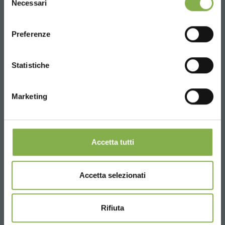
Necessari
del
consenso
ENGLISH
Preferenze
CONTINUE
Statistiche
Marketing
Accetta tutti
DC CART: wheel crash test
Accetta selezionati
Rifiuta