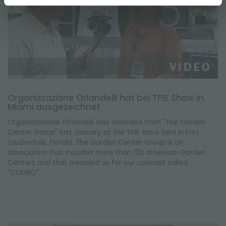
Organizzazione Orlandelli hat bei TPIE Show in
Miami ausgezeichnet
Organizzazione Orlandelli was awarded from "The Garden
Center Group" last January at the TPIE show held in Fort
Lauderdale, Florida. The Garden Center Group is an
association that includes more than 120 american Garden
Centers and that awarded us for our concept called
"COMBO".