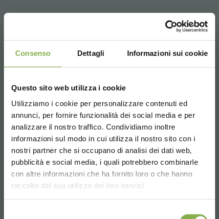
Consenso
Dettagli
Informazioni sui cookie
Questo sito web utilizza i cookie
Utilizziamo i cookie per personalizzare contenuti ed
annunci, per fornire funzionalità dei social media e per
analizzare il nostro traffico. Condividiamo inoltre
July 31, 2014: Ernest Wertheim was guest of
informazioni sul modo in cui utilizza il nostro sito con i
Organizzazione Orlandelli
nostri partner che si occupano di analisi dei dati web,
An important Event with the world famous Architect Ernest
pubblicità e social media, i quali potrebbero combinarle
Wertheim as guest took place in Mantua last july, 31: 94 years
Choose the country you are in and your
con altre informazioni che ha fornito loro o che hanno
old, from San Francisco, he is universally recognized, after
language for a better browsing experience
raccolto dal suo utilizzo dei loro servizi.
more than 60 years of activity, as one of the worldwide
leader in Garden Center design.
UNITED STATES
Selezione