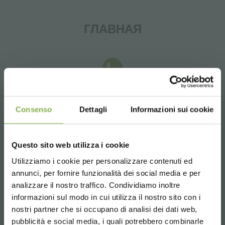
ГЛАВНАЯ
Whatsapp
Consenso
Dettagli
Informazioni sui cookie
Запросить информацию
+39 3457719939
Questo sito web utilizza i cookie
Utilizziamo i cookie per personalizzare contenuti ed
annunci, per fornire funzionalità dei social media e per
analizzare il nostro traffico. Condividiamo inoltre
Email
informazioni sul modo in cui utilizza il nostro sito con i
nostri partner che si occupano di analisi dei dati web,
Запросить информацию
pubblicità e social media, i quali potrebbero combinarle
info@orlandelli.it