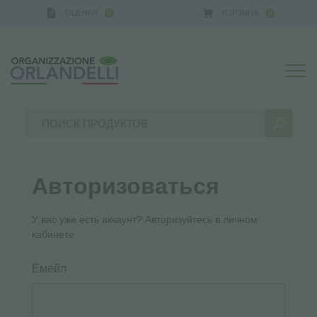
ОЦЕНКИ
КОРЗИНА
0
0
A GERMANY - SPONSOR
-
от 16.08.2026 до 22.08.20
Авторизоваться
РЕЗУЛЬТАТЫ ПОИСКА:
Сортировать по:
У вас уже есть аккаунт? Авторизуйтесь в личном
кабинете
Емейл
БОЛЬШЕ РЕЗУЛЬТАТОВ ДЛЯ ВАС: