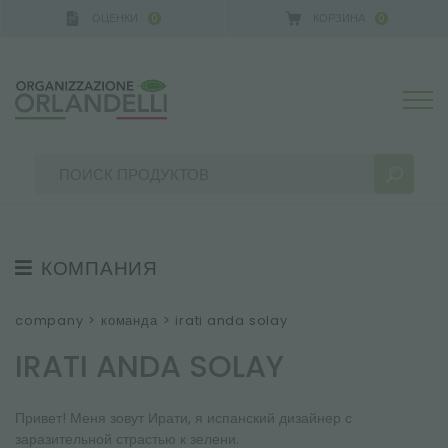
ОЦЕНКИ
КОРЗИНА
0
0
КОМПАНИЯ
РЕЗУЛЬТАТЫ ПОИСКА:
Сортировать по:
О НАС
company
>
команда
>
irati anda solay
КОМАНДА
IRATI ANDA SOLAY
УСТОЙЧИВОЕ РАЗВИТИЕ
Привет! Меня зовут Ирати, я испанский дизайнер с
ВЫСТАВКИ И МЕРОПРИЯТИЯ
БОЛЬШЕ РЕЗУЛЬТАТОВ ДЛЯ ВАС:
заразительной страстью к зелени.