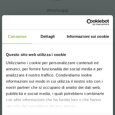
Whatsapp
Запросить информацию
+39 3457719939
Consenso
Dettagli
Informazioni sui cookie
Questo sito web utilizza i cookie
Email
Utilizziamo i cookie per personalizzare contenuti ed
Запросить информацию
annunci, per fornire funzionalità dei social media e per
info@orlandelli.it
analizzare il nostro traffico. Condividiamo inoltre
informazioni sul modo in cui utilizza il nostro sito con i
nostri partner che si occupano di analisi dei dati web,
pubblicità e social media, i quali potrebbero combinarle
Choose the country you are in and your
con altre informazioni che ha fornito loro o che hanno
language for a better browsing experience
raccolto dal suo utilizzo dei loro servizi.
Телефон