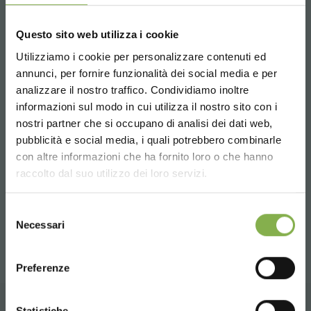
Questo sito web utilizza i cookie
Марко Орланделли - генеральный
директор
Utilizziamo i cookie per personalizzare contenuti ed
annunci, per fornire funzionalità dei social media e per
Свяжитесь со мной в LinkedIn
analizzare il nostro traffico. Condividiamo inoltre
informazioni sul modo in cui utilizza il nostro sito con i
nostri partner che si occupano di analisi dei dati web,
pubblicità e social media, i quali potrebbero combinarle
Choose the country you are in and your
con altre informazioni che ha fornito loro o che hanno
language for a better browsing experience
raccolto dal suo utilizzo dei loro servizi.
следующий:
lucia pelizzoni
команда
UNITED STATES
Selezione
поделиться
Necessari
del
consenso
ENGLISH
Preferenze
CONTINUE
Statistiche