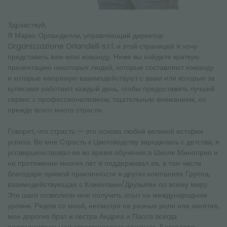
Здравствуй,
Я Марко Орланделли, управляющий директор
Organizzazione Orlandelli s.r.l. и этой страницей я хочу
представить вам мою команду. Ниже вы найдете краткую
презентацию некоторых людей, которые составляют команду
и которые напрямую взаимодействуют с вами или которые за
кулисами работают каждый день, чтобы предоставить лучший
сервис с профессионализмом, тщательным вниманием, но
прежде всего много страсти.
Говорят, что страсть — это основа любой великой истории
успеха. Во мне Страсть к Цветоводству зародилась с детства, я
усовершенствовал ее во время обучения в Школе Миноприо и
на протяжении многих лет я поддерживал ее, в том числе
благодаря прямой практичности в других компаниях Группа,
взаимодействующая с Клиентами/Друзьями по всему миру.
Эти шаги позволили мне получить опыт на международном
уровне. Рядом со мной, несмотря на разные роли или занятия,
мои дорогие брат и сестра Андреа и Паола всегда
поддерживали мои стратегические решения. Благодаря