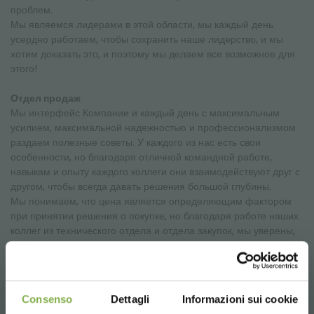
проблем.
Мы являемся лидерами в этой области, мы каждый день
усердно работаем, чтобы сохранить наше лидерство, и мы
хотим доказать это, и поэтому мы делаем все возможное для
этого!
Отдел продаж
Мы интерфейс Компании и каждый день с максимальным
усилием, максимальной надежностью и профессионализмом
раздаем полезные советы. У каждого из нас есть свои
особенности, но благодаря отличной командной работе,
навыкам и опыту каждого коллеги они взаимодействуют друг с
другом, чтобы всегда давать решения большой глубины.
Мы понимаем, что цена является определяющим фактором
при принятии решения о покупке, но благодаря работе наших
коллег из технического отдела и отдела закупок, мы уверены,
что предлагаем высококачественные материалы по
конкурентоспособным ценам.
​​​​​​​Надежность и профессионализм к вашим услугам, и мы
уверены, что не подведем вас, мы делаем все возможное для
Consenso
Dettagli
Informazioni sui cookie
этого!