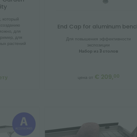
ity
, который
ссозданию
End Cap for aluminum benc
можно, для
пример, для
Для повышения эффективности
ных растений
экспозиции
Набор из 3 столов
€ 209,
00
ету
цена от