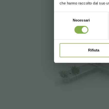
€ 209
цена от
che hanno raccolto dal suo uti
Selezione
Necessari
del
consenso
Rifiuta