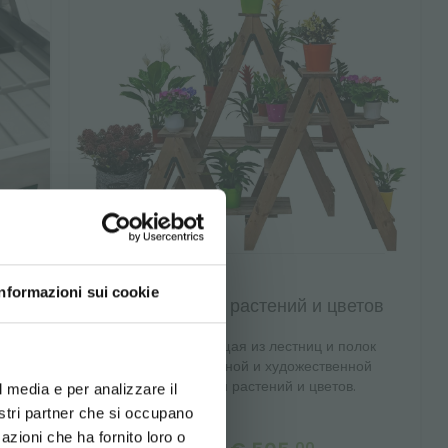
Informazioni sui cookie
Лестницы для растений и цветов
d your language
Витрина, состоящая из лестниц и полок
erience
для эмоциональной и художественной
демонстрации растений и цветов.
l media e per analizzare il
nostri partner che si occupano
azioni che ha fornito loro o