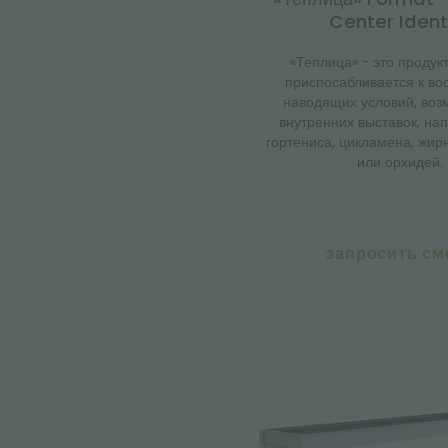
Center Ident
«Теплица» - это продукт
приспосабливается к во
наводящих условий, воз
внутренних выставок, на
гортениса, цикламена, жир
или орхидей.
запросить см