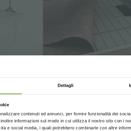
Dettagli
ставка
капилярные маты
Choose the country you are in an
ля стола для
The Capillary Mats is a necessary
ookie
for a better browsing exp
ространств по
accessory for a proper plant care.
nalizzare contenuti ed annunci, per fornire funzionalità dei socia
inoltre informazioni sul modo in cui utilizza il nostro sito con i 
icità e social media, i quali potrebbero combinarle con altre inform
UNITED STATES
ENGLISH