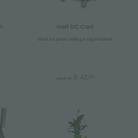
h
Half DC Cart
Ideal for plant selling in big retailers.
€ 47,
50
цена от