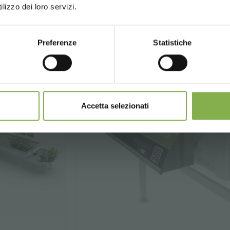
,
€ 7,
00
90
цена от
lizzo dei loro servizi.
Preferenze
Statistiche
CONTINUE
Accetta selezionati