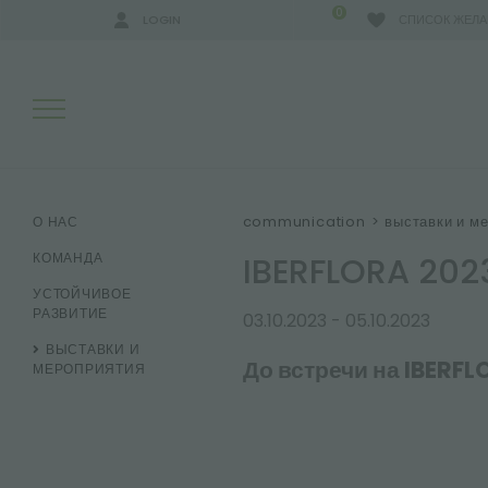
0
LOGIN
СПИСОК ЖЕЛ
РЕЗУЛЬТАТЫ ПОИСКА:
communication
>
выставки и м
О НАС
IBERFLORA 20
КОМАНДА
УСТОЙЧИВОЕ
БОЛЬШЕ РЕЗУЛЬТАТОВ ДЛЯ ВАС:
РАЗВИТИЕ
03.10.2023 - 05.10.2023
ВЫСТАВКИ И
До встречи на IBERFL
МЕРОПРИЯТИЯ