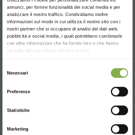
СКАЧАТЬ
annunci, per fornire funzionalità dei social media e per
Поскольку геотекстиль является специфическим продуктом
analizzare il nostro traffico. Condividiamo inoltre
для использования в контакте с водой, коврик можно без
ТЕХНИЧЕСКИЙ
informazioni sul modo in cui utilizza il nostro sito con i
проблем мыть водой, однако, если на коврике увлажнителя
осели остатки почвы, удобрений или мошек, что влияет на его
nostri partner che si occupano di analisi dei dati web,
внешний вид, рекомендуется приступайте к замене.
pubblicità e social media, i quali potrebbero combinarle
ПАСПОРТ
Choose the country you are in and your
con altre informazioni che ha fornito loro o che hanno
language for a better browsing experience
raccolto dal suo utilizzo dei loro servizi.
Каков срок службы коврика
увлажнителя?
Войдите или
UNITED STATES
Selezione
Necessari
del
зарегистрируйтесь, чтобы
Увлажняющий коврик можно использовать более года
consenso
ENGLISH
благодаря качеству материала, специально разработанного
скачать технический
для использования в контакте с водой и почвой.
Preferenze
паспорт
CONTINUE
Как коврик для увлажнителя
Statistiche
способствует экономии воды и
ВОЙТИ
экологической устойчивости?
Marketing