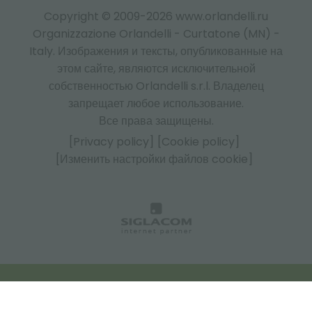
Copyright © 2009-2026 www.orlandelli.ru
Organizzazione Orlandelli - Curtatone (MN) -
Italy.
Изображения и тексты, опубликованные на
этом сайте, являются исключительной
собственностью Orlandelli s.r.l. Владелец
запрещает любое использование.
Все права защищены.
[Privacy policy]
[Cookie policy]
[Изменить настройки файлов cookie]