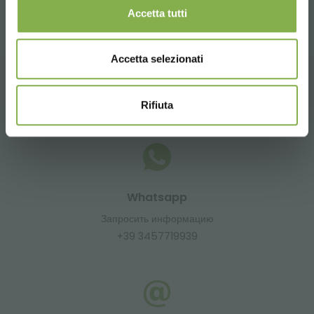
Accetta tutti
Accetta selezionati
ГЛАВНАЯ
Rifiuta
Whatsapp
Запросить информацию
+39 3457719939