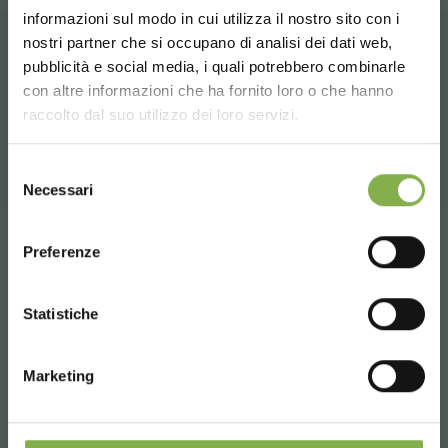
ТЕХНИЧЕСКИЙ
informazioni sul modo in cui utilizza il nostro sito con i
nostri partner che si occupano di analisi dei dati web,
pubblicità e social media, i quali potrebbero combinarle
СОПУТСТВУЮЩИЕ ТОВАРЫ
ПАСПОРТ
Choose the country you are in and your
con altre informazioni che ha fornito loro o che hanno
language for a better browsing experience
Подборка лучших продуктов для продажи на
raccolto dal suo utilizzo dei loro servizi.
orlandelli.it
Войдите или
UNITED STATES
Selezione
Necessari
del
зарегистрируйтесь, чтобы
consenso
ENGLISH
скачать технический
Preferenze
Tag:
Accessories for florists
Design
Florist furniture
паспорт
Furnishings
Garden center
Garden Center Identity
CONTINUE
Statistiche
Greenhouses products
Modulate
Nursery products
ВОЙТИ
...
Sale
Marketing
ЗАРЕГИСТРИРОВАТЬСЯ СЕЙЧАС
поделиться