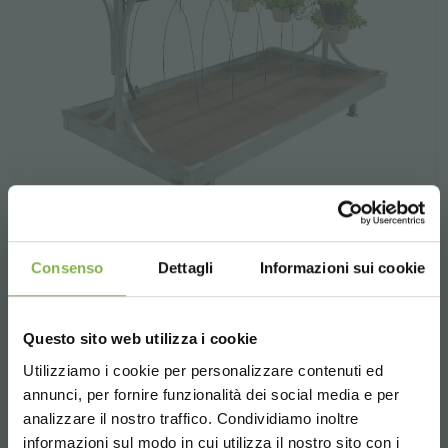
Chiringuito
Consenso
Dettagli
Informazioni sui cookie
Группа Orlandelli ввела на рынок, дисплей для
ампельных растений.
Questo sito web utilizza i cookie
Utilizziamo i cookie per personalizzare contenuti ed
€ 690,
00
цена от
annunci, per fornire funzionalità dei social media e per
analizzare il nostro traffico. Condividiamo inoltre
informazioni sul modo in cui utilizza il nostro sito con i