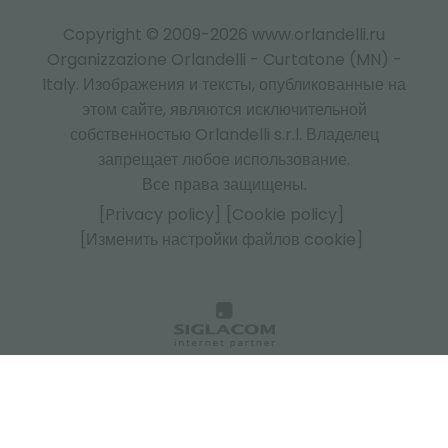
Copyright © 2009-2026 www.orlandelli.ru
Organizzazione Orlandelli - Curtatone (MN) -
Italy.
Изображения и тексты, опубликованные на
этом сайте, являются исключительной
собственностью Orlandelli s.r.l. Владелец
запрещает любое использование.
Все права защищены.
[Privacy policy]
[Cookie policy]
[Изменить настройки файлов cookie]