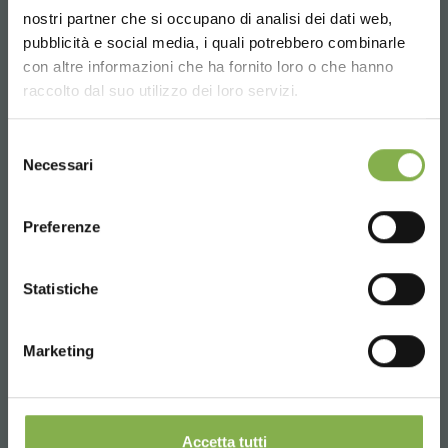
nostri partner che si occupano di analisi dei dati web,
pubblicità e social media, i quali potrebbero combinarle
-26%
Choose the country you are in and your
con altre informazioni che ha fornito loro o che hanno
language for a better browsing experience
raccolto dal suo utilizzo dei loro servizi.
UNITED STATES
Selezione
Necessari
del
consenso
ENGLISH
Preferenze
CONTINUE
Statistiche
Marketing
Accetta tutti