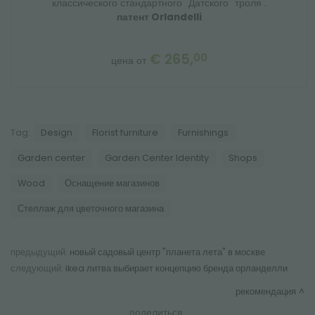
классического стандартного "Датского" троля .
патент Orlandelli
€ 265,
00
цена от
Tag:
Design
Florist furniture
Furnishings
Garden center
Garden Center Identity
Shops
Wood
Оснащение магазинов
Стеллаж для цветочного магазина
предыдущий:
новый садовый центр "планета лета" в москве
следующий:
ikea литва выбирает концепцию бренда орланделли
рекомендация
поделиться