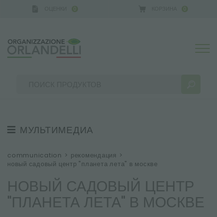
ОЦЕНКИ
КОРЗИНА
0
0
- SPONSOR
-
от 16.08.2026 до 22.08.2026
МУЛЬТИМЕДИА
РЕЗУЛЬТАТЫ ПОИСКА:
Сортировать по:
РЕКОМЕНДАЦИЯ
communication
>
рекомендация
>
новый садовый центр "планета лета" в москве
НОВОСТИ
НОВЫЙ САДОВЫЙ ЦЕНТР
ВИДЕО
"ПЛАНЕТА ЛЕТА" В МОСКВЕ
КАТАЛОГИ
БОЛЬШЕ РЕЗУЛЬТАТОВ ДЛЯ ВАС: