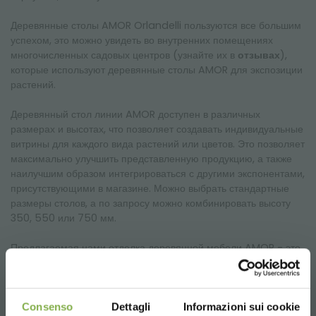
Деревянные столы AMOR Orlandelli пользуются все большим
успехом, это можно увидеть во внутренних помещениях
многочисленных садовых центров (узнайте их в
отзывах
),
которые используют деревянные столы AMOR для экспозиции
растений.
Деревянный стол линии AMOR доступен в различных
размерах и высотах, что позволяет создавать индивидуальные
витрины для каждого вида растений или цветов. Это позволяет
максимально улучшить представленную продукцию, а также
наилучшим образом интегрироваться с другими экспонентами,
присутствующими в магазине. Можно выбрать стандартные
размеры столов, а по запросу можно комбинировать высоту
350, 550 или 750 мм.
Предлагаемая нами отделка деревянной мебели AMOR - это
эффект распила. Распил - это особая техника,
предназначенная для воссоздания неровных пропилов,
оставшихся от старых рабочих пил плотников. Теперь с
помощью специальной поперечной пилы гравируется дерево,
Consenso
Dettagli
Informazioni sui cookie