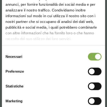
СКАЧАТЬ
annunci, per fornire funzionalità dei social media e per
Tag:
Accessories for florists
Garden center
analizzare il nostro traffico. Condividiamo inoltre
ТЕХНИЧЕСКИЙ
informazioni sul modo in cui utilizza il nostro sito con i
Nursery products
Shops
nostri partner che si occupano di analisi dei dati web,
pubblicità e social media, i quali potrebbero combinarle
ПАСПОРТ
Choose the country you are in and your
con altre informazioni che ha fornito loro o che hanno
поделиться
language for a better browsing experience
raccolto dal suo utilizzo dei loro servizi.
Войдите или
UNITED STATES
Selezione
Necessari
del
зарегистрируйтесь, чтобы
consenso
ENGLISH
скачать технический
ГЛАВНАЯ
Preferenze
паспорт
CONTINUE
Statistiche
ВОЙТИ
Marketing
Whatsapp
ЗАРЕГИСТРИРОВАТЬСЯ СЕЙЧАС