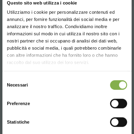
Questo sito web utilizza i cookie
Utilizziamo i cookie per personalizzare contenuti ed
СКАЧАТЬ
Tag:
Accessories for florists
Garden center
annunci, per fornire funzionalità dei social media e per
analizzare il nostro traffico. Condividiamo inoltre
Nursery products
Shops
ТЕХНИЧЕСКИЙ
informazioni sul modo in cui utilizza il nostro sito con i
nostri partner che si occupano di analisi dei dati web,
pubblicità e social media, i quali potrebbero combinarle
ПАСПОРТ
поделиться
Choose the country you are in and your
con altre informazioni che ha fornito loro o che hanno
language for a better browsing experience
raccolto dal suo utilizzo dei loro servizi.
Войдите или
UNITED STATES
Selezione
Necessari
del
зарегистрируйтесь, чтобы
consenso
ENGLISH
скачать технический
ГЛАВНАЯ
Preferenze
паспорт
CONTINUE
Statistiche
ВОЙТИ