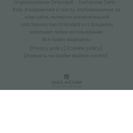
Organizzazione Orlandelli - Curtatone (MN) -
Italy.
Изображения и тексты, опубликованные на
этом сайте, являются исключительной
собственностью Orlandelli s.r.l. Владелец
запрещает любое использование.
Все права защищены.
[Privacy policy]
[Cookie policy]
[Изменить настройки файлов cookie]