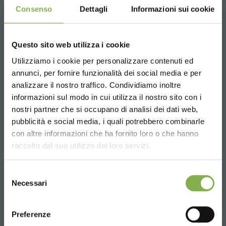
anti-glare.
Consenso
Dettagli
Informazioni sui cookie
The frills that characterize it make it also suitable for
irrigation with flow and reflux systems.
The adequate slope avoids water stagnation.
OPTIONAL: drain, drain valve and filter that prevents the
Questo sito web utilizza i cookie
accumulation of dirt and foliage.
Utilizziamo i cookie per personalizzare contenuti ed
СКАЧАТЬ
Available in various sizes.
annunci, per fornire funzionalità dei social media e per
analizzare il nostro traffico. Condividiamo inoltre
ТЕХНИЧЕСКИЙ
informazioni sul modo in cui utilizza il nostro sito con i
nostri partner che si occupano di analisi dei dati web,
pubblicità e social media, i quali potrebbero combinarle
ПАСПОРТ
Choose the country you are in and your
con altre informazioni che ha fornito loro o che hanno
language for a better browsing experience
raccolto dal suo utilizzo dei loro servizi.
Войдите или
UNITED STATES
Selezione
Necessari
del
зарегистрируйтесь, чтобы
consenso
ENGLISH
скачать технический
Preferenze