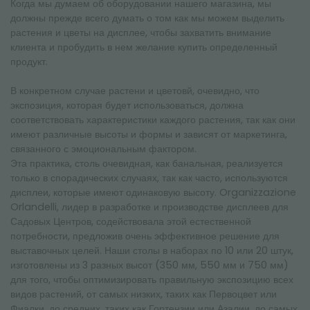
Когда мы думаем об оборудовании нашего магазина, мы
должны прежде всего думать о том как мы можем выделить
растения и цветы на дисплее, чтобы захватить внимание
клиента и пробудить в нем желание купить определенный
продукт.
В конкретном случае растени и цветовй, очевидно, что
экспозиция, которая будет использоваться, должна
соответствовать характеристики каждого растения, так как они
имеют различные высоты и формы и зависят от маркетинга,
связанного с эмоциональным фактором.
Эта практика, столь очевидная, как банальная, реализуется
только в спорадических случаях, так как часто, используются
дисплеи, которые имеют одинаковую высоту. Organizzazione
Orlandelli, лидер в разработке и производстве дисплеев для
Садовых Центров, содействовала этой естественной
потребности, предложив очень эффективное решение для
выставочных целей. Наши столы в наборах по 10 или 20 штук,
изготовлены из 3 разных высот (350 мм, 550 мм и 750 мм)
для того, чтобы оптимизировать правильную экспозицию всех
видов растений, от самых низких, таких как Первоцвет или
Фиалки, до средних, таких как Гортензии или Азалии, до самых