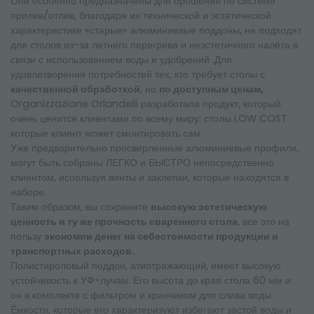
Они особенно предназначены для орошения по системе
прилив/отлив, благодаря их технической и эстетической
характеристике «старые» алюминиевые поддоны, не подходят
для столов из-за летнего перегрева и неэстетичного налёта в
связи с использованием воды и удобрений .Для
удовлетворения потребностей тех, кто требует столы с
качественной обработкой
, но
по доступным ценам,
Organizzazione Orlandelli разработала продукт, который
очень ценится клиентами по всему миру: столы LOW COST
которые клиент может смонтировать сам.
Уже предварительно просверленные алюминиевые профили,
могут быть собраны ЛЕГКО и БЫСТРО непосредственно
клиентом, используя винты и заклепки, которые находятся в
наборе.
Таким образом, вы сохраните
высокую эстетическую
ценность и ту же прочность сваренного стола
, все это на
пользу
экономии денег на себестоимости продукции и
транспортных расходов.
Полистироловый поддон, атиотражающий, имеет высокую
устойчивость к УФ-лучам. Его высота до края стола 60 мм и
он в комплекте с фильтром и кранчиком для слива воды.
Ёмкости, которые его характеризуют избегают застой воды и