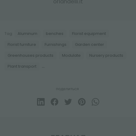
orlandelli.it
Tag:
Aluminum
benches
Florist equipment
Florist furniture
Furnishings
Garden center
Greenhouses products
Modulate
Nursery products
...
Plant transport
поделиться