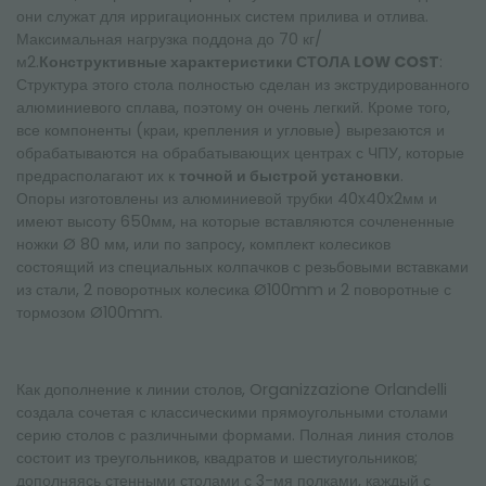
они служат для ирригационных систем прилива и отлива.
Максимальная нагрузка поддона до 70 кг/
м2.
Конструктивные характеристики СТОЛА LOW COST
:
Структура этого стола полностью сделан из экструдированного
алюминиевого сплава, поэтому он очень легкий. Кроме того,
все компоненты (краи, крепления и угловые) вырезаются и
обрабатываются на обрабатывающих центрах с ЧПУ, которые
предрасполагают их к
точной и быстрой установки
.
Опоры изготовлены из алюминиевой трубки 40x40x2мм и
имеют высоту 650мм, на которые вставляются сочлененные
ножки Ø 80 мм, или по запросу, комплект колесиков
состоящий из специальных колпачков с резьбовыми вставками
из стали, 2 поворотных колесика Ø100mm и 2 поворотные с
тормозом Ø100mm.
Как дополнение к линии столов, Organizzazione Orlandelli
создала сочетая с классическими прямоугольными столами
серию столов с различными формами. Полная линия столов
состоит из треугольников, квадратов и шестиугольников;
дополняясь стенными столами с 3-мя полками, каждый с