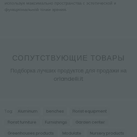
используя максимально пространства с эстетической и
функциональной точки зрения.
СОПУТСТВУЮЩИЕ ТОВАРЫ
Подборка лучших продуктов для продажи на
orlandelli.it
Tag:
Aluminum
benches
Florist equipment
Florist furniture
Furnishings
Garden center
Greenhouses products
Modulate
Nursery products