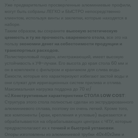
Уже предварительно просверленные алюминиевые профили,
могут быть собраны ЛЕГКО и БЫСТРО непосредственно
клиентом, используя винты и заклепки, которые находятся в
наборе.
Таким образом, вы сохраните
высокую эстетическую
ценность и ту же прочность сваренного стола
, все это на
пользу
экономии денег на себестоимости продукции и
транспортных расходов.
Полистироловый поддон, атиотражающий, имеет высокую
устойчивость к УФ-лучам. Его высота до края стола 60 мм и
он в комплекте с фильтром и кранчиком для слива воды.
Ёмкости, которые его характеризуют избегают застой воды и
они служат для ирригационных систем прилива и отлива.
Максимальная нагрузка поддона до 70 кг/
м2.
Конструктивные характеристики СТОЛА LOW COST
:
Структура этого стола полностью сделан из экструдированного
алюминиевого сплава, поэтому он очень легкий. Кроме того,
все компоненты (краи, крепления и угловые) вырезаются и
обрабатываются на обрабатывающих центрах с ЧПУ, которые
предрасполагают их к
точной и быстрой установки
.
Опоры изготовлены из алюминиевой трубки 40x40x2мм и