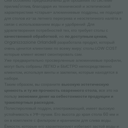
Они особенно предназначены для орошения по системе
прилив/отлив, благодаря их технической и эстетической
характеристике «старые» алюминиевые поддоны, не подходят
для столов из-за летнего перегрева и неэстетичного налёта в
связи с использованием воды и удобрений .Для
удовлетворения потребностей тех, кто требует столы с
качественной обработкой
, но
по доступным ценам,
Organizzazione Orlandelli разработала продукт, который
очень ценится клиентами по всему миру: столы LOW COST
которые клиент может смонтировать сам.
Уже предварительно просверленные алюминиевые профили,
могут быть собраны ЛЕГКО и БЫСТРО непосредственно
клиентом, используя винты и заклепки, которые находятся в
наборе.
Таким образом, вы сохраните
высокую эстетическую
ценность и ту же прочность сваренного стола
, все это на
пользу
экономии денег на себестоимости продукции и
транспортных расходов.
Полистироловый поддон, атиотражающий, имеет высокую
устойчивость к УФ-лучам. Его высота до края стола 60 мм и
он в комплекте с фильтром и кранчиком для слива воды.
Ёмкости, которые его характеризуют избегают застой воды и