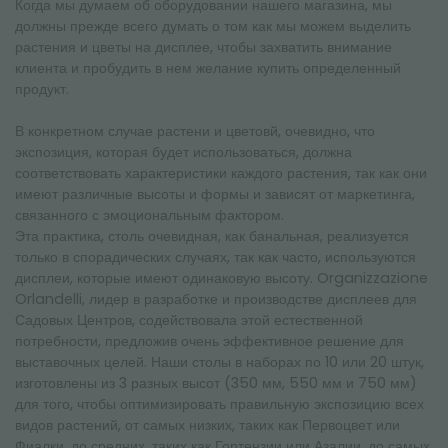
Когда мы думаем об оборудовании нашего магазина, мы
должны прежде всего думать о том как мы можем выделить
растения и цветы на дисплее, чтобы захватить внимание
клиента и пробудить в нем желание купить определенный
продукт.
В конкретном случае растени и цветовй, очевидно, что
экспозиция, которая будет использоваться, должна
соответствовать характеристики каждого растения, так как они
имеют различные высоты и формы и зависят от маркетинга,
связанного с эмоциональным фактором.
Эта практика, столь очевидная, как банальная, реализуется
только в спорадических случаях, так как часто, используются
дисплеи, которые имеют одинаковую высоту. Organizzazione
Orlandelli, лидер в разработке и производстве дисплеев для
Садовых Центров, содействовала этой естественной
потребности, предложив очень эффективное решение для
выставочных целей. Наши столы в наборах по 10 или 20 штук,
изготовлены из 3 разных высот (350 мм, 550 мм и 750 мм)
для того, чтобы оптимизировать правильную экспозицию всех
видов растений, от самых низких, таких как Первоцвет или
Фиалки, до средних, таких как Гортензии или Азалии, до самых