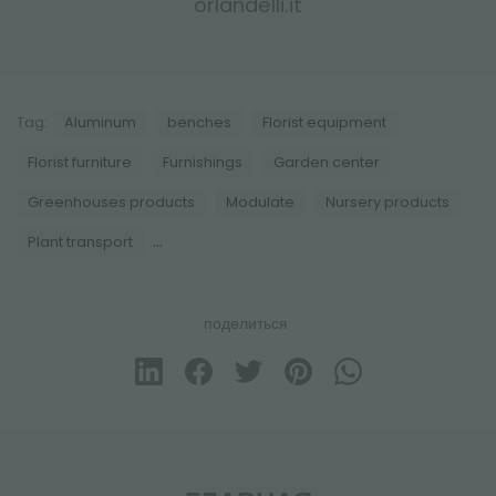
orlandelli.it
Tag:
Aluminum
benches
Florist equipment
Florist furniture
Furnishings
Garden center
Greenhouses products
Modulate
Nursery products
...
Plant transport
поделиться