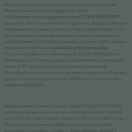
они служат для ирригационных систем прилива и отлива.
Максимальная нагрузка поддона до 70 кг/
м2.
Конструктивные характеристики СТОЛА LOW COST
:
Структура этого стола полностью сделан из экструдированного
алюминиевого сплава, поэтому он очень легкий. Кроме того,
все компоненты (краи, крепления и угловые) вырезаются и
обрабатываются на обрабатывающих центрах с ЧПУ, которые
предрасполагают их к
точной и быстрой установки
.
Опоры изготовлены из алюминиевой трубки 40x40x2мм и
имеют высоту 650мм, на которые вставляются сочлененные
ножки Ø 80 мм, или по запросу, комплект колесиков
состоящий из специальных колпачков с резьбовыми вставками
из стали, 2 поворотных колесика Ø100mm и 2 поворотные с
тормозом Ø100mm.
Как дополнение к линии столов, Organizzazione Orlandelli
создала сочетая с классическими прямоугольными столами
серию столов с различными формами. Полная линия столов
состоит из треугольников, квадратов и шестиугольников;
дополняясь стенными столами с 3-мя полками, каждый с