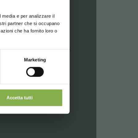
d your language
erience
l media e per analizzare il
скачать
nostri partner che si occupano
azioni che ha fornito loro o
Marketing
Accetta tutti