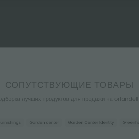
СОПУТСТВУЮЩИЕ ТОВАРЫ
одборка лучших продуктов для продажи на orlandelli.
Furnishings
Garden center
Garden Center Identity
Greenho