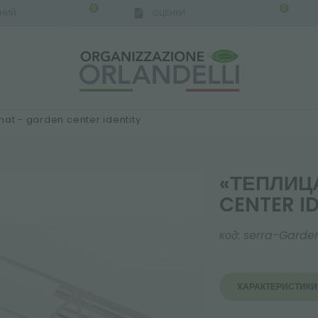
0
0
АНИЙ
ОЦЕНКИ
IGCA GERMANY - SPONSOR
-
от 16.08.2026 до 22
mat - garden center identity
«ТЕПЛИЦА
CENTER I
код:
serra-Garde
ХАРАКТЕРИСТИКИ