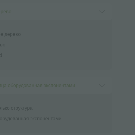
ерево
ое дерево
ево
d
ица оборудованная экспонентами
лько структура
борудованная экспонентами