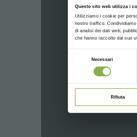
Questo sito web utilizza i c
Utilizziamo i cookie per perso
Войдит
nostro traffico. Condividiamo 
di analisi dei dati web, pubbl
che hanno raccolto dal suo uti
Selezione
Necessari
del
consenso
Rifiuta