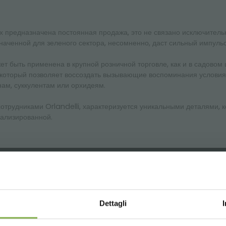
орых предназначена постоянная продажа, это не связано исключите
значенной для зеленого сектора, несомненно, даст сильный импуль
т быть применена в крупной розничной торговле, как и в садовом 
 который позволяет воссоздать вызывающие воспоминания условия,
ам, суккулентам или орхидеям.
отрудниками Orlandelli, характеризуется уникальными деталями, 
нализированной.
СКАЧАТЬ ТЕХНИЧЕСКИ
Dettagli