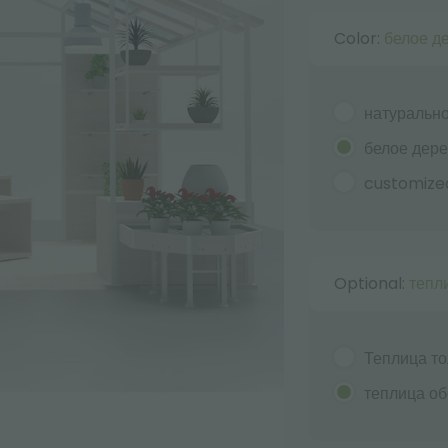
Color:
белое д
натуральн
белое дер
customize
Optional:
тепл
Теплица то
теплица о