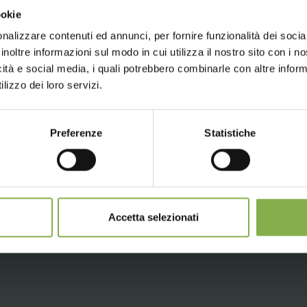
ПАСПОРТ
Choose the country you are in an
ookie
for a better browsing exp
nalizzare contenuti ed annunci, per fornire funzionalità dei socia
е или зарегистрируйтесь, чтобы 
inoltre informazioni sul modo in cui utilizza il nostro sito con i 
icità e social media, i quali potrebbero combinarle con altre inform
UNITED STATES
ENGLISH
технический паспорт
lizzo dei loro servizi.
ВОЙТИ
Preferenze
Statistiche
CONTINUE
ЗАРЕГИСТРИРОВАТЬСЯ СЕЙЧАС
Accetta selezionati