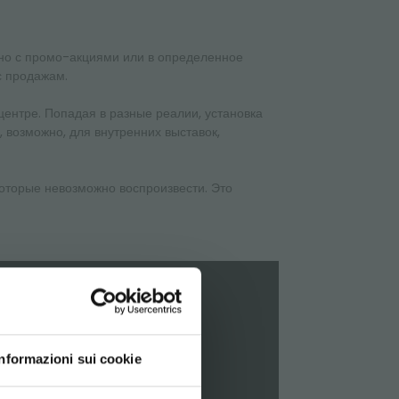
льно с промо-акциями или в определенное
с продажам.
центре. Попадая в разные реалии, установка
 возможно, для внутренних выставок,
которые невозможно воспроизвести. Это
Й
Informazioni sui cookie