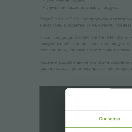
увеличение продаж
улучшение экспонируемого продукта
Когда Piante e Fiori - это продукты, для кот
время года, а характеристика области, предна
Новая концепция Garden Center Identity може
«искусственной» теплицы является продуктом,
посвященных, например, гортензиям, цикламен
Решение, разработанное и спроектированное с
сделает каждую установку чрезвычайно персо
Consenso