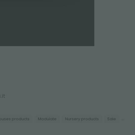
it
...
uses products
Modulate
Nursery products
Sale