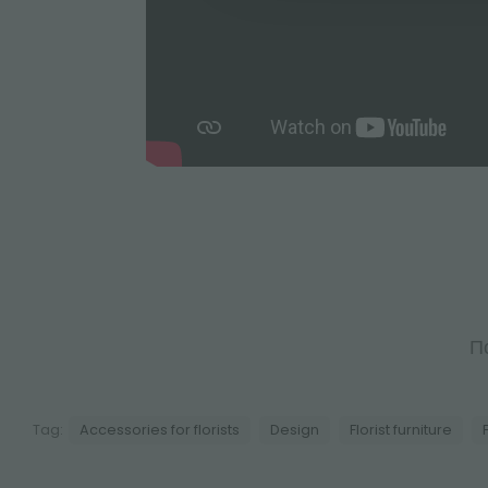
П
Tag:
Accessories for florists
Design
Florist furniture