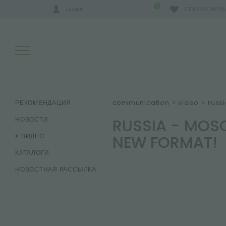
0
LOGIN
СПИСОК ЖЕЛ
РЕЗУЛЬТАТЫ ПОИСКА:
communication
>
video
>
russ
РЕКОМЕНДАЦИЯ
RUSSIA - MOSC
НОВОСТИ
NEW FORMAT!
ВИДЕО
БОЛЬШЕ РЕЗУЛЬТАТОВ ДЛЯ ВАС:
КАТАЛОГИ
НОВОСТНАЯ РАССЫЛКА