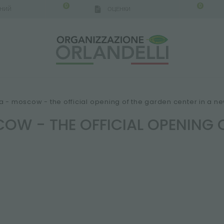
0
0
АНИЙ
ОЦЕНКИ
ia - moscow - the official opening of the garden center in a n
OW - THE OFFICIAL OPENING O