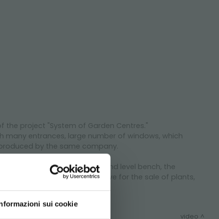
f the project "System of Garden Centres."
th many entrances, large number of windows, which
ts, produced by the same company.
 items.
various optional, such as second level bench, the
h aesthetic and highly effective for the sale of plants,
Informazioni sui cookie
video