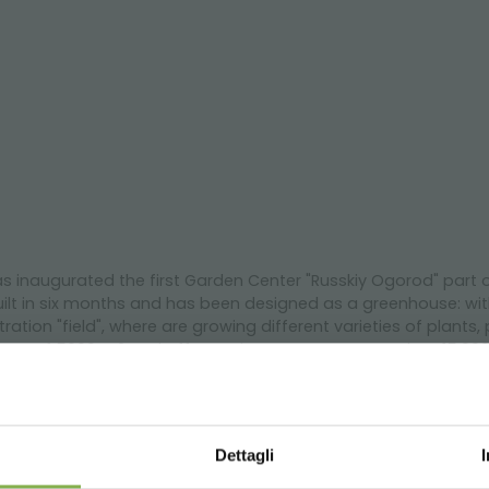
 inaugurated the first Garden Center "Russkiy Ogorod" part o
lt in six months and has been designed as a greenhouse: wi
ration "field", where are growing different varieties of plan
ea of ​​5000 m2 and offers to its customers more than 15,000
ts they have chosen the design of our benches together with 
r, etc. Thanks to all these elements were created areas of hig
ns.
Dettagli
enter in russia, tvoy dom