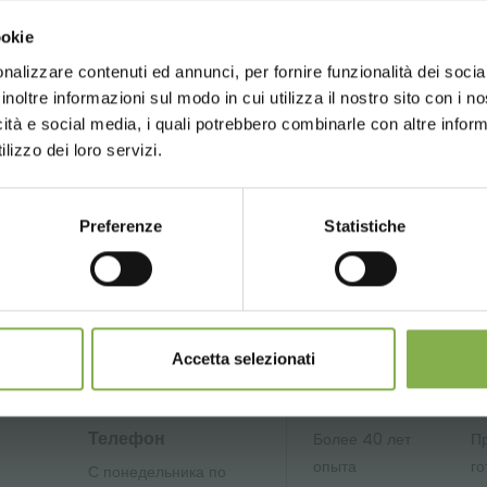
Choose the country you are in an
lli presentation video
ookie
for a better browsing exp
nalizzare contenuti ed annunci, per fornire funzionalità dei socia
ГЛОССАРИЙ
ПОПУЛЯРНЫЕ ЗАПРОСЫ
TAG DI
inoltre informazioni sul modo in cui utilizza il nostro sito con i 
icità e social media, i quali potrebbero combinarle con altre inform
UNITED STATES
ENGLISH
поделиться
lizzo dei loro servizi.
Preferenze
Statistiche
CONTINUE
СЕРВИСЫ
Accetta selezionati
Телефон
Более 40 лет
П
опыта
го
С понедельника по