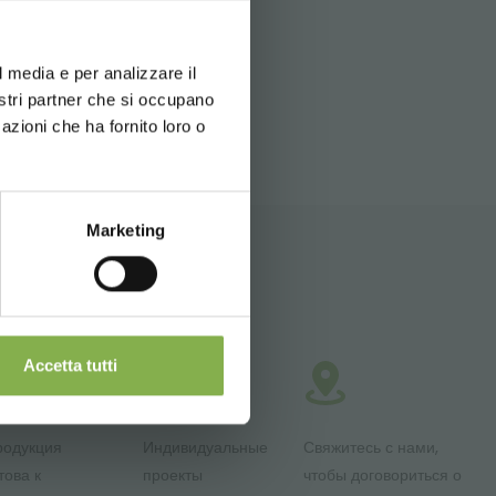
d your language
erience
l media e per analizzare il
RECTORY
SITEMAP
nostri partner che si occupano
azioni che ha fornito loro o
Marketing
Accetta tutti
родукция
Индивидуальные
Свяжитесь с нами,
това к
проекты
чтобы договориться о