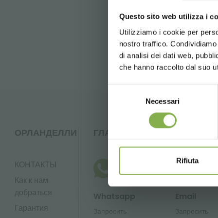
следующий:
organizzazione orlande
Questo sito web utilizza i c
Utilizziamo i cookie per perso
ВОПРОСЫ-ОТВЕТЫ
nostro traffico. Condividiamo 
di analisi dei dati web, pubbl
che hanno raccolto dal suo uti
Selezione
Necessari
del
consenso
ОРЛАНДЕЛЛИ
ГЛАВНАЯ
Rifiuta
КОНТАКТЫ
Как к нам
добраться
Whatsapp
Email
Гарантия
Запросить
Запросить