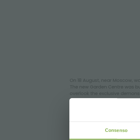
On 18 August, near Moscow, was
The new Garden Centre was bui
overlook the exclusive demonst
The Garden Centre covers an ar
For the area dedicated to plan
manure holder, the basket holde
fertilizers, pots and compositio
Consenso
предыдущий:
supply for a garden c