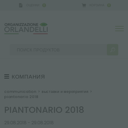
ОЦЕНКИ
КОРЗИНА
0
0
КОМПАНИЯ
РЕЗУЛЬТАТЫ ПОИСКА:
Сортировать по:
О НАС
communication
>
выставки и мероприятия
>
piantonario 2018
КОМАНДА
PIANTONARIO 2018
УСТОЙЧИВОЕ РАЗВИТИЕ
ВЫСТАВКИ И МЕРОПРИЯТИЯ
БОЛЬШЕ РЕЗУЛЬТАТОВ ДЛЯ ВАС:
29.08.2018 - 29.08.2018