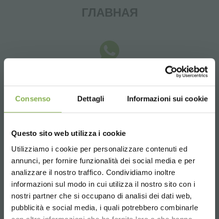
ГЛАВНАЯ
Whatsapp
Запросить информацию
Consenso
Dettagli
Informazioni sui cookie
+39 3457719939
Questo sito web utilizza i cookie
Utilizziamo i cookie per personalizzare contenuti ed
annunci, per fornire funzionalità dei social media e per
analizzare il nostro traffico. Condividiamo inoltre
Email
informazioni sul modo in cui utilizza il nostro sito con i
Запросить информацию
nostri partner che si occupano di analisi dei dati web,
info@orlandelli.it
pubblicità e social media, i quali potrebbero combinarle
Choose the country you are in and your