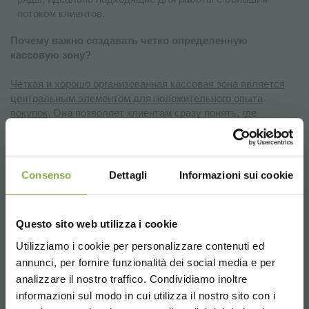
потоком клиентов.
Почему важно создавать четко определенную
кассовую зону?
Четкая и хорошо организованная кассовая зона является
центральным элементом для положительного опыта
покупок
. Она позволяет клиентам сразу понять, где
завершить свои покупки, сокращая время ожидания и
улучшая восприятие порядка и профессионализма. Кроме
того, эргономичное расположение упрощает работу
персонала, оптимизируя управление покупками и
Consenso
Dettagli
Informazioni sui cookie
упаковкой. Хорошо продуманная кассовая зона помогает:
Интуитивно направлять клиентов
к завершению
покупки.
Questo sito web utilizza i cookie
Сокращать путаницу
и улучшать поток внутри
Utilizziamo i cookie per personalizzare contenuti ed
торгового пространства.
СКАЧАТЬ
annunci, per fornire funzionalità dei social media e per
Укреплять профессиональный
и гостеприимный
analizzare il nostro traffico. Condividiamo inoltre
имидж магазина.
ТЕХНИЧЕСКИЙ
informazioni sul modo in cui utilizza il nostro sito con i