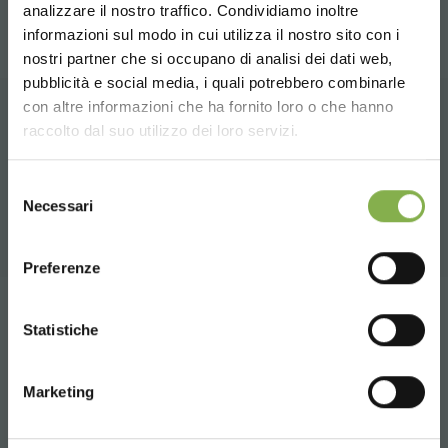
analizzare il nostro traffico. Condividiamo inoltre
ТЕХНИЧЕСКИЙ
informazioni sul modo in cui utilizza il nostro sito con i
nostri partner che si occupano di analisi dei dati web,
pubblicità e social media, i quali potrebbero combinarle
ПАСПОРТ
Choose the country you are in and your
con altre informazioni che ha fornito loro o che hanno
language for a better browsing experience
raccolto dal suo utilizzo dei loro servizi.
СОПУТСТВУЮЩИЕ ТОВАРЫ
Войдите или
UNITED STATES
Подборка лучших продуктов для продажи на
Selezione
Necessari
del
orlandelli.it
зарегистрируйтесь, чтобы
consenso
ENGLISH
скачать технический
Preferenze
паспорт
CONTINUE
Tag:
cannabis - hemp
Statistiche
оборудование для выращивания конопли
ВОЙТИ
Marketing
оборудование для производства конопли
ЗАРЕГИСТРИРОВАТЬСЯ СЕЙЧАС