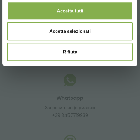
поделиться
Accetta tutti
Accetta selezionati
Rifiuta
ГЛАВНАЯ
Whatsapp
Запросить информацию
+39 3457719939