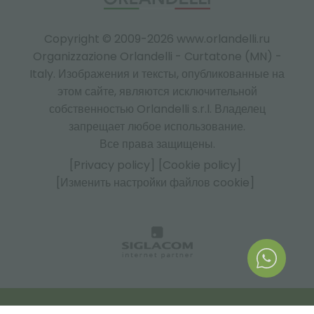
Copyright © 2009-2026 www.orlandelli.ru
Organizzazione Orlandelli - Curtatone (MN) -
Italy.
Изображения и тексты, опубликованные на
этом сайте, являются исключительной
собственностью Orlandelli s.r.l. Владелец
запрещает любое использование.
Все права защищены.
[Privacy policy]
[Cookie policy]
[Изменить настройки файлов cookie]