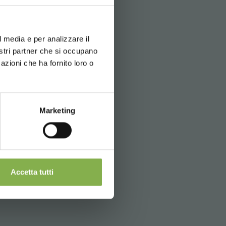
d your language
erience
l media e per analizzare il
скачать
nostri partner che si occupano
azioni che ha fornito loro o
Marketing
Accetta tutti
it