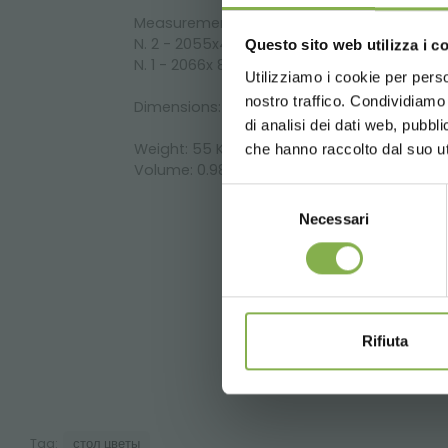
Measurements
of the shelves
:
N. 2
-
2055x465
mm
Questo sito web utilizza i c
N. 1
-
2066x
825 mm
Utilizziamo i cookie per perso
Войдит
nostro traffico. Condividiamo 
Dimensions
:
mm
1380x2065xh900
di analisi dei dati web, pubbl
Weight
:
55
Kg
che hanno raccolto dal suo uti
Volume
:
0.98
m3
Selezione
Necessari
del
consenso
Rifiuta
П
Tag:
стол цветы