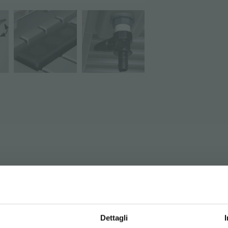
СКАЧАТЬ ТЕХНИЧЕСКИ
Dettagli
nish water tray, aluminum frame, drain valve, 2 swivel and 2 l