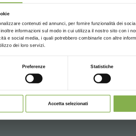
ПАСПОРТ
Choose the country you are in an
ookie
for a better browsing exp
nalizzare contenuti ed annunci, per fornire funzionalità dei socia
е или зарегистрируйтесь, чтобы 
inoltre informazioni sul modo in cui utilizza il nostro sito con i 
icità e social media, i quali potrebbero combinarle con altre inform
UNITED STATES
ENGLISH
технический паспорт
lizzo dei loro servizi.
ВОЙТИ
Preferenze
Statistiche
CONTINUE
ЗАРЕГИСТРИРОВАТЬСЯ СЕЙЧАС
СОПУТСТВУЮЩИЕ ТОВАРЫ
Accetta selezionati
одборка лучших продуктов для продажи на orlandelli.