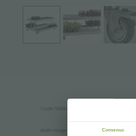
Code: 503S13802065
Consenso
Multi-range displaying with polystyrene da