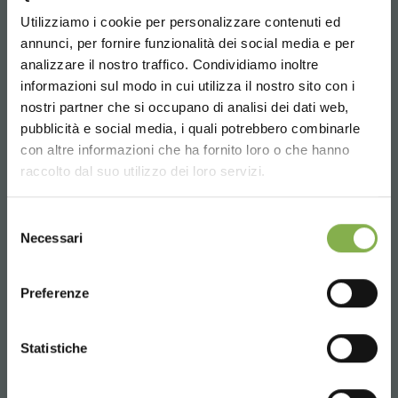
Utilizziamo i cookie per personalizzare contenuti ed
annunci, per fornire funzionalità dei social media e per
analizzare il nostro traffico. Condividiamo inoltre
informazioni sul modo in cui utilizza il nostro sito con i
nostri partner che si occupano di analisi dei dati web,
pubblicità e social media, i quali potrebbero combinarle
Choose the country you are in and your
con altre informazioni che ha fornito loro o che hanno
language for a better browsing experience
raccolto dal suo utilizzo dei loro servizi.
GALLERY 2016
UNITED STATES
Selezione
Necessari
del
consenso
ENGLISH
Preferenze
CONTINUE
Statistiche