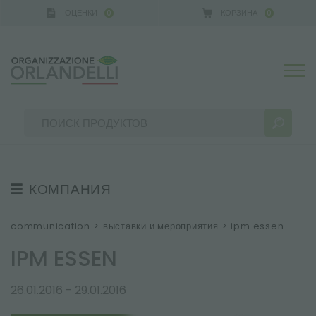
ОЦЕНКИ
КОРЗИНА
0
0
NY - SPONSOR
-
от 16.08.2026 до 22.08.2026
КОМПАНИЯ
РЕЗУЛЬТАТЫ ПОИСКА:
Сортировать по:
О НАС
communication
>
выставки и мероприятия
>
ipm essen
КОМАНДА
IPM ESSEN
УСТОЙЧИВОЕ РАЗВИТИЕ
26.01.2016 - 29.01.2016
ВЫСТАВКИ И МЕРОПРИЯТИЯ
БОЛЬШЕ РЕЗУЛЬТАТОВ ДЛЯ ВАС: