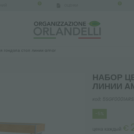
0
0
АНИЙ
ОЦЕНКИ
я гондола стол линии amor
НАБОР Ц
ЛИНИИ A
код:
5SGF0001ARS
-5%
€
цена каждый