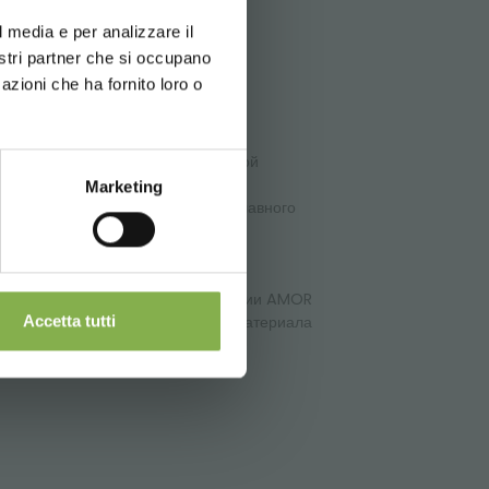
erience
орговой точке.
l media e per analizzare il
скачать
nostri partner che si occupano
azioni che ha fornito loro o
оты работников, делает интуитивной
Marketing
приглашением, чтобы перейти от главного
ализованном из дерева. Набор линии AMOR
этого изысканного и элегантного материала
Accetta tutti