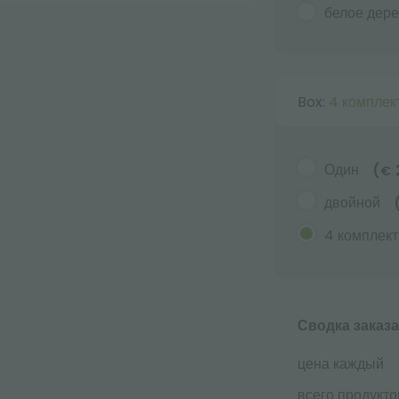
белое дер
Box:
4 комплек
Один
(
€
двойной
4 комплект
Сводка заказа
цена каждый
всего продукто