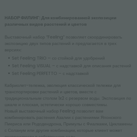
НАБОР ФИЛИНГ: Для комбинированной экспозиции
различных видов расстений и цветов
Выставочный набор “Feeling” позволяет скоординировать
экспозицию двух типов растений и предлагается в трех
версиях:
Set Feeling TRIO – со стойкой для удобрений
Set Feeling VISUAL – с надставкой для описания растений
Set Feeling PERFETTO – с надставкой
Кабриолет-тележка, эволюция классической тележки для
транспортировки растений и цветов, вместе с
традициональным столом 1x2 с резервом воды. Экспозиция по
шкале и плоская, эстетически хорошо совместимы.
Новый выставочный набор Feeling позволит вам
комбинировать растения Азалии с растениями Японского
Пиериса или Рододендрона, Примулы с Фиалками, Цикламены
с Соланум или другие комбинации, которые клиент может
воспроизвести в собственном саду.