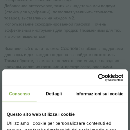
Добавление аксессуаров, таких как надставка или подиум
(стойка для удобрений), позволяет увеличить стоимость
товаров, выставленых на каждом м2.
Использование скоординированной графики - очень
эффективный инструмент для продаж. Незаменимы для тех,
кто хочет выделиться!
Выставочный стол и тележка Cabriolet снабжены поддонами
для воды, и для каждого поддона вы найдете геотекстиль.
Таким образом, вы можете поливать растения, не наводняя
проходы, делая их грязными и, прежде всего, опасными.
* Графика исключена
Consenso
Dettagli
Informazioni sui cookie
Questo sito web utilizza i cookie
UP Selling
Utilizziamo i cookie per personalizzare contenuti ed