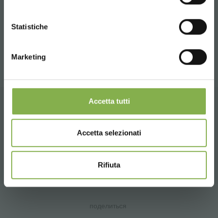
N 1 RAISED BENCH 490 x 2100 mm
паспорт
CAPILLARY MAT INCLUDED
CONTINUE
Statistiche
OPTIONAL
: wood central Flower pot
ВОЙТИ
Marketing
ЗАРЕГИСТРИРОВАТЬСЯ СЕЙЧАС
Accetta tutti
СОПУТСТВУЮЩИЕ ТОВАРЫ
Accetta selezionati
Подборка лучших продуктов для продажи на
orlandelli.it
Rifiuta
поделиться