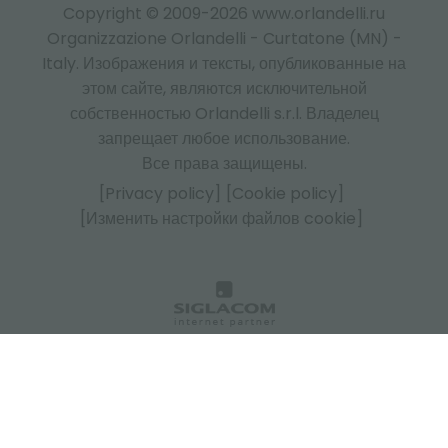
Copyright © 2009-2026 www.orlandelli.ru
Organizzazione Orlandelli - Curtatone (MN) -
Italy.
Изображения и тексты, опубликованные на
этом сайте, являются исключительной
собственностью Orlandelli s.r.l. Владелец
запрещает любое использование.
Все права защищены.
[Privacy policy]
[Cookie policy]
[Изменить настройки файлов cookie]