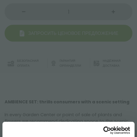
ЗАПРОСИТЬ ЦЕНОВОЕ ПРЕДЛОЖЕНИЕ
БЕЗОПАСНАЯ
ГАРАНТИЯ
НАДЁЖНАЯ
ОПЛАТА
ОРЛАНДЕЛЛИ
ДОСТАВКА
AMBIENCE SET: thrills consumers with a scenic setting
In every Garden Center or point of sale of plants and
flowers we recommend dedicating space to the scenic
settings. Often this practice is difficult to apply due to
lack of space; the "Set AMBIENCE" exhibition set is an idea