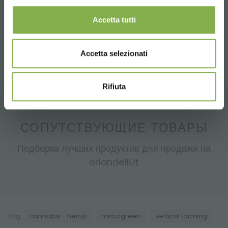
экспериментальные испытания сортов, которые будут
высеваться в осенние месяцы, таких как пшеница, ячмень ...)
Accetta tutti
Микроразмножение (например, фруктовые деревья: персик,
абрикос, олива, киви ...)
Обрезка / укоренение (например, конопля)
Accetta selezionati
Rifiuta
СОПУТСТВУЮЩИЕ ТОВАРЫ
Подборка лучших продуктов для продажи на
orlandelli.it
Tag:
cannabis - hemp
microgreen
vertical farming