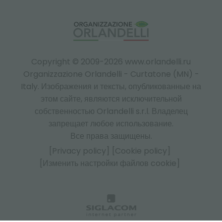
Copyright © 2009-2026 www.orlandelli.ru
Organizzazione Orlandelli - Curtatone (MN) -
Italy.
Изображения и тексты, опубликованные на
этом сайте, являются исключительной
собственностью Orlandelli s.r.l. Владелец
запрещает любое использование.
Все права защищены.
[Privacy policy]
[Cookie policy]
[Изменить настройки файлов cookie]