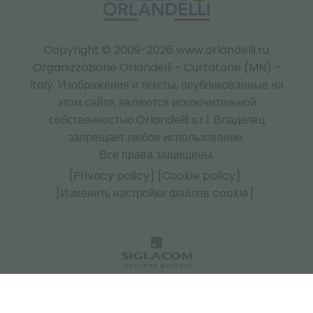
Copyright © 2009-2026 www.orlandelli.ru
Organizzazione Orlandelli - Curtatone (MN) -
Italy.
Изображения и тексты, опубликованные на
этом сайте, являются исключительной
собственностью Orlandelli s.r.l. Владелец
запрещает любое использование.
Все права защищены.
[Privacy policy]
[Cookie policy]
[Изменить настройки файлов cookie]