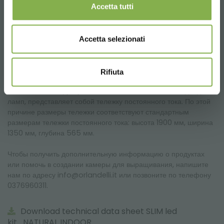
Accetta tutti
пекинская капуста, листовая капуста, савойская капуста,
зелень репы, кресс-салат, мизуна, редис, руккола, горчица и
татсой
Cucurbitaceae - дыня, огурец, тыква
Accetta selezionati
Травянистые породы - овес, мягкая пшеница, твердая
пшеница, кукуруза, ячмень, рис, киноа.
Rifiuta
Размеры тележки
Тележка, на которую устанавливается комплект светодиодных
ламп, представляет собой тележку постоянного тока. По этой
причине размеры тележки соответствуют стандартным
размерам тележки постоянного тока: высота 1900 мм, ширина
1350 мм, глубина 565 мм.
Чтобы получить дополнительную информацию о продуктах
или помочь в создании камеры для выращивания, напишите
нам по адресу info@orlandelli.it или позвоните по телефону
0376960311.
Download technical data sheet SLIM led
kit_NATURAL INDOOR