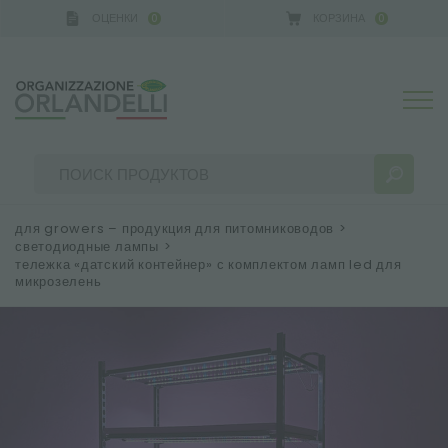
ОЦЕНКИ
КОРЗИНА
0
0
 GERMANY - SPONSOR
-
от 16.08.2026 до 22.08.2026
для growers – продукция для питомниководов
>
светодиодные лампы
>
тележка «датский контейнер» с комплектом ламп led для
микрозелень
РЕЗУЛЬТАТЫ ПОИСКА:
Сортировать по:
БОЛЬШЕ РЕЗУЛЬТАТОВ ДЛЯ ВАС: