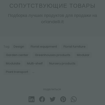
СОПУТСТВУЮЩИЕ ТОВАРЫ
Подборка лучших продуктов для продажи на
orlandelli.it
Tag:
Design
Florist equipment
Florist furniture
Garden center
Greenhouses products
Modular
Modulate
Multi-shelf
Nursery products
...
Plant transport
поделиться