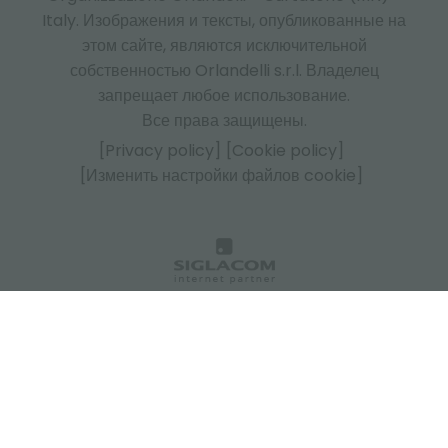
Italy.
Изображения и тексты, опубликованные на
этом сайте, являются исключительной
собственностью Orlandelli s.r.l. Владелец
запрещает любое использование.
Все права защищены.
[Privacy policy]
[Cookie policy]
[Изменить настройки файлов cookie]