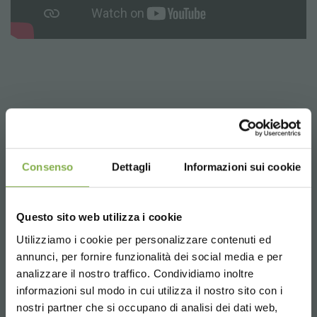
ПРЕИМУЩЕСТВА
1) Она сочетает в себе практичность 'датской' тележки и
Consenso
Dettagli
Informazioni sui cookie
красивого дисплея.
2) Чтобы ее открыть/ закрыть достаточно несколько секунд,
что позволяет избежать ненужных потерь времени.
3) Благодаря прочным колесикам ее можно легко перемещать
Questo sito web utilizza i cookie
как обычную датскую тележку без страха
Utilizziamo i cookie per personalizzare contenuti ed
ее повредить.
СКАЧАТЬ
4) Позволяет использовать датские стандартные тележки и
annunci, per fornire funzionalità dei social media e per
полки. Универсальность тележки кабриолет нашла
analizzare il nostro traffico. Condividiamo inoltre
применение в любой среде, от магазина до Садового Центра,
ТЕХНИЧЕСКИЙ
informazioni sul modo in cui utilizza il nostro sito con i
от Супермаркетов до экспозиции на выставках. Простота
nostri partner che si occupano di analisi dei dati web,
использования и низкая стоимость применения делают так,