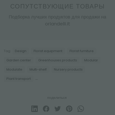
СОПУТСТВУЮЩИЕ ТОВАРЫ
Подборка лучших продуктов для продажи на
orlandelli.it
Tag:
Design
Florist equipment
Florist furniture
Garden center
Greenhouses products
Modular
Modulate
Multi-shelf
Nursery products
...
Plant transport
поделиться