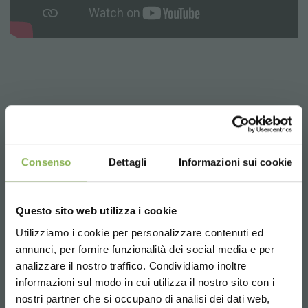
ПРЕИМУЩЕСТВА
1) Она сочетает в себе практичность 'датской' тележки и
Consenso
Dettagli
Informazioni sui cookie
красивого дисплея.
2) Чтобы ее открыть/ закрыть достаточно несколько секунд,
что позволяет избежать ненужных потерь времени.
3) Благодаря прочным колесикам ее можно легко перемещать
Questo sito web utilizza i cookie
как обычную датскую тележку без страха
Utilizziamo i cookie per personalizzare contenuti ed
ее повредить.
СКАЧАТЬ
4) Позволяет использовать датские стандартные тележки и
annunci, per fornire funzionalità dei social media e per
полки. Универсальность тележки кабриолет нашла
analizzare il nostro traffico. Condividiamo inoltre
применение в любой среде, от магазина до Садового Центра,
ТЕХНИЧЕСКИЙ
informazioni sul modo in cui utilizza il nostro sito con i
от Супермаркетов до экспозиции на выставках. Простота
nostri partner che si occupano di analisi dei dati web,
использования и низкая стоимость применения делают так,