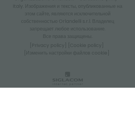
Italy.
Изображения и тексты, опубликованные на
этом сайте, являются исключительной
собственностью Orlandelli s.r.l. Владелец
запрещает любое использование.
Все права защищены.
[Privacy policy]
[Cookie policy]
[Изменить настройки файлов cookie]