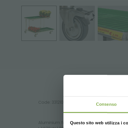
Code: 33121001
Consenso
Aluminium frame with 2 water trays, 2 swive
Questo sito web utilizza i c