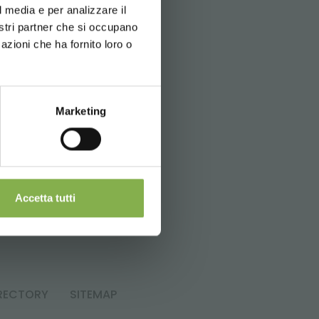
l media e per analizzare il
скачать
nostri partner che si occupano
azioni che ha fornito loro o
Marketing
it
Accetta tutti
RECTORY
SITEMAP