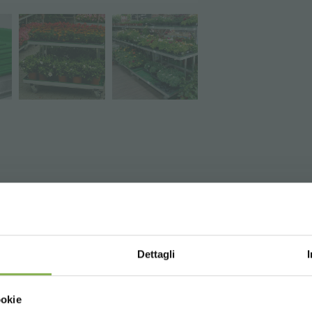
СКАЧАТЬ ТЕХНИЧЕСКИ
Dettagli
ПАСПОРТ
Choose the country you are in an
l rubber castors, 2 with brakes ø 100 mm.
ookie
for a better browsing exp