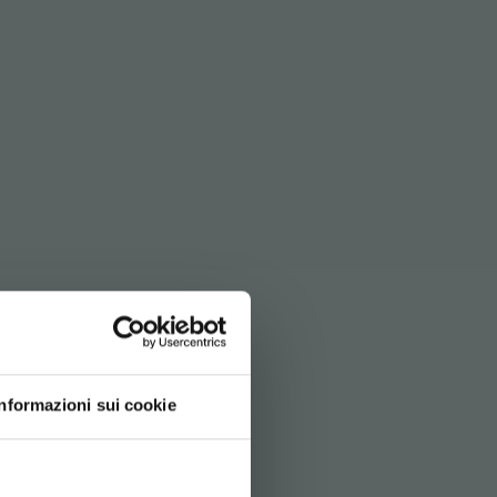
Й
Informazioni sui cookie
d your language
erience