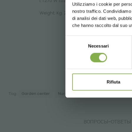
L 1.270 W 1.020 H 825 mm
Utilizziamo i cookie per perso
Войдит
nostro traffico. Condividiamo 
3
Weight: Kg. 20 - Volume: m
0,39
di analisi dei dati web, pubbl
che hanno raccolto dal suo uti
Selezione
Necessari
del
consenso
П
Rifiuta
Tag:
Garden center
Nursery products
Shops
ВОПРОСЫ-ОТВЕТЫ