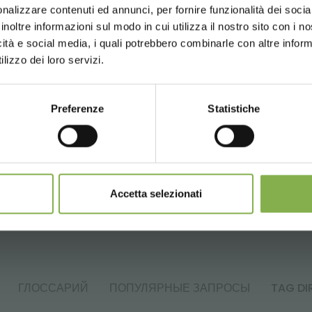
nalizzare contenuti ed annunci, per fornire funzionalità dei socia
е или зарегистрируйтесь, чтобы 
inoltre informazioni sul modo in cui utilizza il nostro sito con i 
icità e social media, i quali potrebbero combinarle con altre inform
UNITED STATES
ENGLISH
технический паспорт
lizzo dei loro servizi.
ВОЙТИ
Preferenze
Statistiche
CONTINUE
СОПУТСТВУЮЩИЕ ТОВАРЫ
ЗАРЕГИСТРИРОВАТЬСЯ СЕЙЧАС
одборка лучших продуктов для продажи на orlandelli.
Accetta selezionati
ГЛОССАРИЙ
ПОПУЛЯРНЫЕ ЗАПРОСЫ
TAG DI