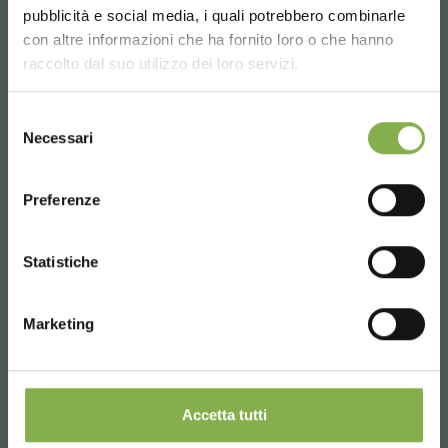
Размеры:
pubblicità e social media, i quali potrebbero combinarle
ПАСПОРТ
Choose the country you are in and your
Д 1265 Г 555 В 45 мм
con altre informazioni che ha fornito loro o che hanno
language for a better browsing experience
raccolto dal suo utilizzo dei loro servizi.
В УПАКОВКЕ ПО 12 ШТУК
3
Вес: Кг. 27,28 – Объём: м
0,14
Войдите или
UNITED STATES
Selezione
ВЕНТИЛЬ
Necessari
del
зарегистрируйтесь, чтобы
Новый вентиль для слива воды был разработан, для того,
consenso
ENGLISH
чтобы сделать поддоны еще более эффективными.
скачать технический
Автоматическая крышка делает работу слива очень простой и
Preferenze
паспорт
быстрой. Избыток воды можно слить, подняв просто крышку.
Вентиль для слива расположен на высоте ручки полки датской
CONTINUE
тележки, таким образом поддон может быть использован на
Statistiche
всех тележках присутствующих на рынке Цветаводства.
ВОЙТИ
Наши поддоны прочные и сохраняются на много лет, потому
что изготавливаются из пластика, материал, который может
Marketing
быть переработан вторично, очень устойчивый к стрессам
ЗАРЕГИСТРИРОВАТЬСЯ СЕЙЧАС
погоды.
Широко используемый материал это PST, т.е. полистирол; этот
тип пластика делает поддоны более хрупкими и не очень
Accetta tutti
прочными.