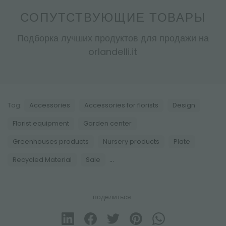
СОПУТСТВУЮЩИЕ ТОВАРЫ
Подборка лучших продуктов для продажи на
orlandelli.it
Tag:
Accessories
Accessories for florists
Design
Florist equipment
Garden center
Greenhouses products
Nursery products
Plate
...
Recycled Material
Sale
поделиться