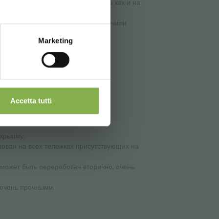
али использование пространства как и на
ний и растений для огорода.
ю с предыдущим поддоном мы получили
Marketing
Accetta tutti
 крышку.
зован на всех тележках присутствующих на
 может быть переработан вторично, очень
 очень прочными.