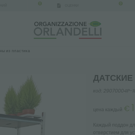
0
0
АНИЙ
ОЦЕНКИ
ны из пластика
ДАТСКИЕ
код:
29070004P-1
1
€
цена каждый
Каждый поддон дл
отверстием для ус