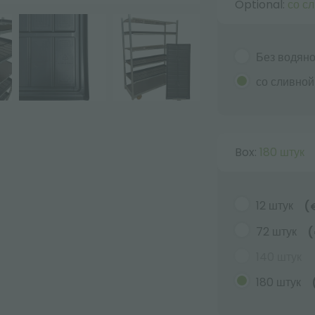
Optional:
со с
Без водяно
со сливной
Box:
180 штук
12 штук
(
72 штук
(
140 штук
180 штук