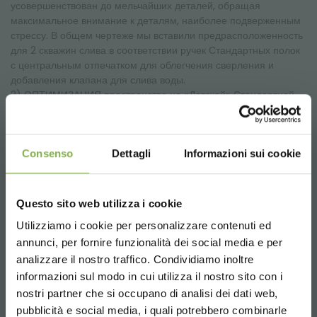
усовершенствован до мельчайших деталей, обращая
максимальное внимание к деталям, наиболее подверженным
стрессу. В общем чертеже мы вставили предрасположенность
для 2 скважин слива в соответствии ручек Стандартных полок
с центральным отпечатком для облегчения сверления и
добавления клапана для слива воды.
2) ОПТИМИЗАЦИЯ пространства на «Датской» Стандартной
тележке: благодаря улучшению конуса мы оптимизировали
использование пространства как и на основе, так и на полке
Стандартной Тележке, позволяя использование любых
Consenso
Dettagli
Informazioni sui cookie
контейнеров/ плато цветущих растений и растений для
огорода.
3) УМЕНЬШЕНИЕ объемов упаковки: благодаря значительно
улучшенной системе штабелирования по сравнению с
Questo sito web utilizza i cookie
предыдущим поддоном мы получили уменьшение общего
Utilizziamo i cookie per personalizzare contenuti ed
объема, равного 48% со значительным снижением расходов
СКАЧАТЬ
транспортировки.
annunci, per fornire funzionalità dei social media e per
analizzare il nostro traffico. Condividiamo inoltre
Размеры:
ТЕХНИЧЕСКИЙ
informazioni sul modo in cui utilizza il nostro sito con i
Д 1265 Г 555 В 45 мм
nostri partner che si occupano di analisi dei dati web,
pubblicità e social media, i quali potrebbero combinarle