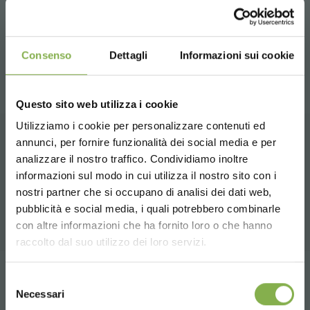
и быстро устанавливается благодаря системе блокировки с
помощью специальных крючков, которыми она оснащена.
Это позволяет дополнить тележку из металлической сетки,
добавив полки для хранения растений.
Consenso
Dettagli
Informazioni sui cookie
Questo sito web utilizza i cookie
Utilizziamo i cookie per personalizzare contenuti ed
СКАЧАТЬ
annunci, per fornire funzionalità dei social media e per
СОПУТСТВУЮЩИЕ ТОВАРЫ
analizzare il nostro traffico. Condividiamo inoltre
ТЕХНИЧЕСКИЙ
informazioni sul modo in cui utilizza il nostro sito con i
Подборка лучших продуктов для продажи на
nostri partner che si occupano di analisi dei dati web,
orlandelli.it
pubblicità e social media, i quali potrebbero combinarle
ПАСПОРТ
Choose the country you are in and your
con altre informazioni che ha fornito loro o che hanno
language for a better browsing experience
raccolto dal suo utilizzo dei loro servizi.
Войдите или
UNITED STATES
Selezione
Tag:
Garden center
Greenhouses products
Necessari
del
зарегистрируйтесь, чтобы
Nursery products