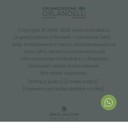
Copyright © 2009-2026 www.orlandelli.ru
Organizzazione Orlandelli - Curtatone (MN) -
Italy.
Изображения и тексты, опубликованные на
этом сайте, являются исключительной
собственностью Orlandelli s.r.l. Владелец
запрещает любое использование.
Все права защищены.
[Privacy policy]
[Cookie policy]
[Изменить настройки файлов cookie]