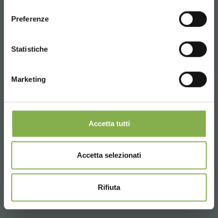
consenso
ENGLISH
скачать технический
Preferenze
паспорт
поделиться
CONTINUE
Statistiche
ВОЙТИ
Marketing
ЗАРЕГИСТРИРОВАТЬСЯ СЕЙЧАС
ГЛАВНАЯ
Accetta tutti
Accetta selezionati
Whatsapp
Rifiuta
Запросить информацию
+39 3457719939