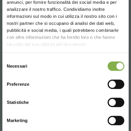
СКАЧАТЬ
annunci, per fornire funzionalità dei social media e per
колонн.
analizzare il nostro traffico. Condividiamo inoltre
ТЕХНИЧЕСКИЙ
informazioni sul modo in cui utilizza il nostro sito con i
Кроме того, тележка из металлической сетки подходит для
nostri partner che si occupano di analisi dei dati web,
производства и логистики грибов и многих других сортов.
pubblicità e social media, i quali potrebbero combinarle
ПАСПОРТ
Choose the country you are in and your
Полки в комплект не входят
con altre informazioni che ha fornito loro o che hanno
language for a better browsing experience
raccolto dal suo utilizzo dei loro servizi.
Войдите или
UNITED STATES
Selezione
Necessari
del
зарегистрируйтесь, чтобы
consenso
ENGLISH
скачать технический
СОПУТСТВУЮЩИЕ ТОВАРЫ
Preferenze
паспорт
Подборка лучших продуктов для продажи на
CONTINUE
orlandelli.it
Statistiche
ВОЙТИ
Marketing
ЗАРЕГИСТРИРОВАТЬСЯ СЕЙЧАС