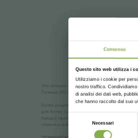
Consenso
Questo sito web utilizza i c
Utilizziamo i cookie per perso
Эти тележки используются в системе обмена и
Войдит
nostro traffico. Condividiamo 
Тележка DC является идеальным инструментом
di analisi dei dati web, pubbl
che hanno raccolto dal suo uti
Более рациональное использование пространст
для более современных и эффективных компа
Selezione
Каждый производитель, или кто перевозит цвет
Necessari
del
обмена в момент разгрузки
consenso
ТЕХНИЧЕСКИЕ ДАННЫЕ