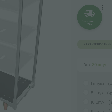
Готовность
24ч
ХАРАКТЕРИСТИКИ
Box:
30 штук
1 штука
(
5 штук
(
10 штук
(
15 штук
(