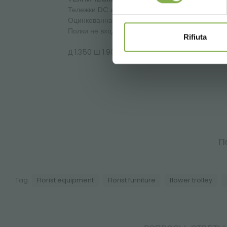
Тележки DC изготовлены ​​в соответствии со с
Оцинкованная тележка в комплекте с базой и 
Полки не входят в стоимость тележки
Rifiuta
Д 1.350 Ш 1.900 В 565 мм
П
Tag:
Florist equipment
Florist furniture
flower trolley