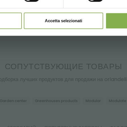
тандартными мерами цветоводства 1.350*565 мм.
4 колоннами, с 2 поворотными и 2 неповоротными колесами диамет
Accetta selezionati
СОПУТСТВУЮЩИЕ ТОВАРЫ
одборка лучших продуктов для продажи на orlandelli.
Garden center
Greenhouses products
Modular
Modulate