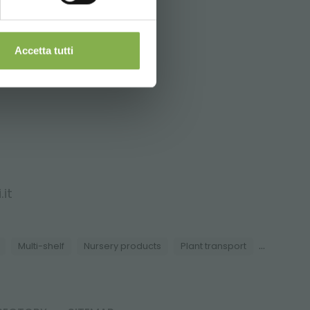
ром 125 мм.
Accetta tutti
it
...
Multi-shelf
Nursery products
Plant transport