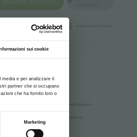
ДОБАВИТЬ В КОРЗИНУ
ЖЕЛАНИЙ
АТА
ГАРАНТИЯ ОРЛАНДЕЛЛИ
НАДЁЖНАЯ ДОСТАВКА
Й
Informazioni sui cookie
d your language
erience
l media e per analizzare il
к цветоводства.
скачать
nostri partner che si occupano
azioni che ha fornito loro o
ке делают изэтих тележек важный инструмент
о, чтобы облегчить перевозку продукта и
Marketing