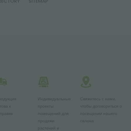
RECTORY
SITEMAP
родукция
Индивидуальные
Свяжитесь с нами,
това к
проекты
чтобы договориться о
правке
помещений для
посещении нашего
продажи
салона
растений и