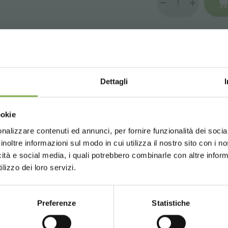
БЕЗОПАСНАЯ ОПЛ
СКАЧАТЬ ТЕХНИЧЕСКИ
Dettagli
ПАСПОРТ
Choose the country you are in an
ookie
for a better browsing exp
nalizzare contenuti ed annunci, per fornire funzionalità dei socia
 являетсянаиболее широко используемыми во всей цепочке поставо
е или зарегистрируйтесь, чтобы 
inoltre informazioni sul modo in cui utilizza il nostro sito con i 
 для перевозки растений и цветов.
icità e social media, i quali potrebbero combinarle con altre inform
UNITED STATES
ENGLISH
технический паспорт
lizzo dei loro servizi.
ва, сокращение расходов на упаковке, обработке и транспортиров
ний.
ы и растения, должен иметь свой собственный парк тележек для тог
ВОЙТИ
Preferenze
Statistiche
CONTINUE
ЗАРЕГИСТРИРОВАТЬСЯ СЕЙЧАС