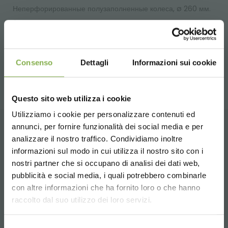
Неперфорированные полузаполненные колеса, ø 260 мм.
Добавление двух центральных усилений, которые дают
больше сопротивления кровати тележки.
Consenso
Dettagli
Informazioni sui cookie
Questo sito web utilizza i cookie
Utilizziamo i cookie per personalizzare contenuti ed
СКАЧАТЬ
annunci, per fornire funzionalità dei social media e per
analizzare il nostro traffico. Condividiamo inoltre
СОПУТСТВУЮЩИЕ ТОВАРЫ
ТЕХНИЧЕСКИЙ
informazioni sul modo in cui utilizza il nostro sito con i
Подборка лучших продуктов для продажи на
nostri partner che si occupano di analisi dei dati web,
pubblicità e social media, i quali potrebbero combinarle
orlandelli.it
ПАСПОРТ
Choose the country you are in and your
con altre informazioni che ha fornito loro o che hanno
language for a better browsing experience
raccolto dal suo utilizzo dei loro servizi.
UNITED STATES
Selezione