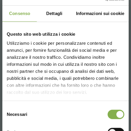
клиента и также помогает Вашим цветам храниться дольше.
Consenso
Dettagli
Informazioni sui cookie
Optional "Custom":
finishing color chosen by the customer, with the
possibility of adding customized serigraphs.
Questo sito web utilizza i cookie
Utilizziamo i cookie per personalizzare contenuti ed
СКАЧАТЬ
annunci, per fornire funzionalità dei social media e per
analizzare il nostro traffico. Condividiamo inoltre
ТЕХНИЧЕСКИЙ
informazioni sul modo in cui utilizza il nostro sito con i
nostri partner che si occupano di analisi dei dati web,
pubblicità e social media, i quali potrebbero combinarle
ПАСПОРТ
Choose the country you are in and your
con altre informazioni che ha fornito loro o che hanno
language for a better browsing experience
raccolto dal suo utilizzo dei loro servizi.
Войдите или
UNITED STATES
Selezione
Necessari
del
зарегистрируйтесь, чтобы
consenso
ENGLISH
скачать технический