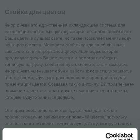
Стойка для цветов
Фиор д’Аква это единственная охлаждающая система для
сохранения срезанных цветов, которая не только показывает
Ваши цветы в лучшем свете, но также позволяет менять воду
всего раз в месяц. Механизм этой охлаждающей системы
заключается в непрерывной циркуляции воды, которая
продлевает жизнь Вашим цветам и помогает избежать
тепловую нагрузку, свойственную охладительным камерам.
Фиор д’Аква уменьшает объём работы флориста, украшает, и
в то же время, улучшает распределение пространства для
презентации цветов. Создавая такую витрину, Вы привлекаете
внимание клиента и гарантируете ему качественные цветы,
которые будут храниться дольше.
Это приспособление является идеальным для тех, кто
профессионально занимается продажей цветов, поскольку
оно позволяет облегчить ежедневную работу, которую влекут
за собой срезанные цветы. Фиор д’Аква также гарантирует
демонстрацию цветов без каких либо границ для Вашего