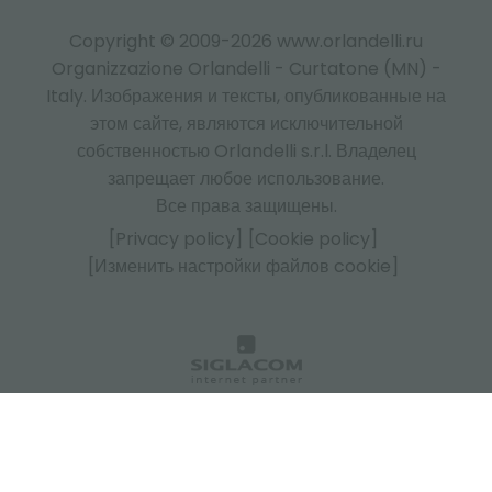
Copyright © 2009-2026 www.orlandelli.ru
Organizzazione Orlandelli - Curtatone (MN) -
Italy.
Изображения и тексты, опубликованные на
этом сайте, являются исключительной
собственностью Orlandelli s.r.l. Владелец
запрещает любое использование.
Все права защищены.
[Privacy policy]
[Cookie policy]
[Изменить настройки файлов cookie]