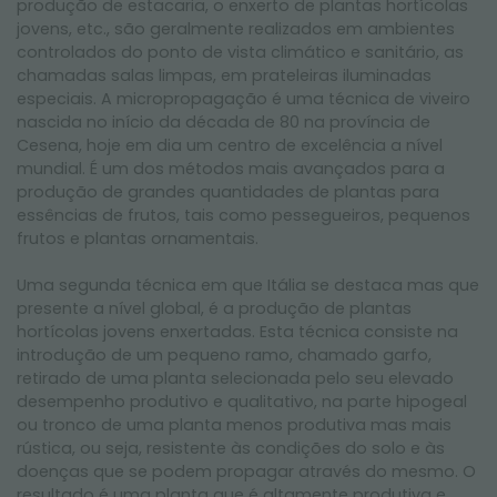
produção de estacaria, o enxerto de plantas hortícolas
jovens, etc., são geralmente realizados em ambientes
controlados do ponto de vista climático e sanitário, as
chamadas salas limpas, em prateleiras iluminadas
especiais. A micropropagação é uma técnica de viveiro
nascida no início da década de 80 na província de
Cesena, hoje em dia um centro de excelência a nível
mundial. É um dos métodos mais avançados para a
produção de grandes quantidades de plantas para
essências de frutos, tais como pessegueiros, pequenos
frutos e plantas ornamentais.
Uma segunda técnica em que Itália se destaca mas que
presente a nível global, é a produção de plantas
hortícolas jovens enxertadas. Esta técnica consiste na
introdução de um pequeno ramo, chamado garfo,
retirado de uma planta selecionada pelo seu elevado
desempenho produtivo e qualitativo, na parte hipogeal
ou tronco de uma planta menos produtiva mas mais
rústica, ou seja, resistente às condições do solo e às
doenças que se podem propagar através do mesmo. O
resultado é uma planta que é altamente produtiva e