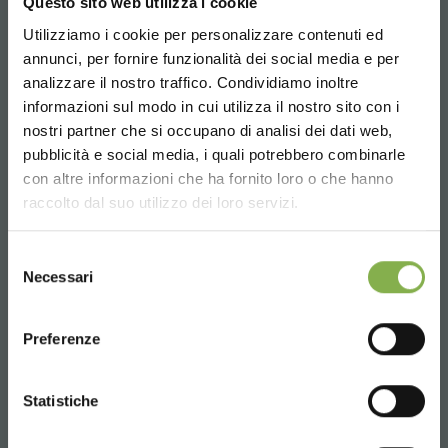
Questo sito web utilizza i cookie
Utilizziamo i cookie per personalizzare contenuti ed
annunci, per fornire funzionalità dei social media e per
analizzare il nostro traffico. Condividiamo inoltre
informazioni sul modo in cui utilizza il nostro sito con i
nostri partner che si occupano di analisi dei dati web,
pubblicità e social media, i quali potrebbero combinarle
Choose the country you are in and your
con altre informazioni che ha fornito loro o che hanno
language for a better browsing experience
raccolto dal suo utilizzo dei loro servizi.
RELATED PRODUCTS
UNITED STATES
Selezione
Necessari
del
consenso
ENGLISH
Preferenze
CONTINUE
Statistiche