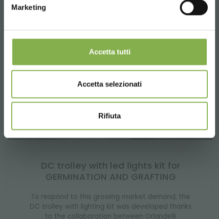
Marketing
Accetta tutti
Accetta selezionati
Rifiuta
DC trolley with led lights kit for
GERMINATION AND GRAFTING
To respond to this growing market demand, the
DC trolley with lighting kit was developed thanks
to the collaboration between Orlandelli