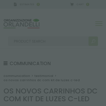
ESTIMATES
CART
0
0
GERMANY - SPONSOR
-
from 08/16/2026 to 08/22/2
COMMUNICATION
SEARCH RESULTS:
Sort by:
TESTIMONIAL
communication
>
testimonial
>
os novos carrinhos dc com kit de luzes c-led
NEWS
OS NOVOS CARRINHOS DC
VIDEO
COM KIT DE LUZES C-LED
CATALOGUES
MORE RESULTS FOR YOU: