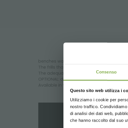
benches water tray. with high resistance to
DO
The frills that characterize it make it also s
Consenso
The adequate slope avoids water stagnati
OPTIONAL: drain, drain valve and filter that
Available in various sizes.
Questo sito web utilizza i c
Utilizziamo i cookie per perso
Log in
nostro traffico. Condividiamo 
di analisi dei dati web, pubbl
che hanno raccolto dal suo uti