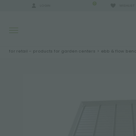
0
LOGIN
WISHLIST
for retail – products for garden centers
>
ebb & flow benc
SEARCH RESULTS:
MORE RESULTS FOR YOU: