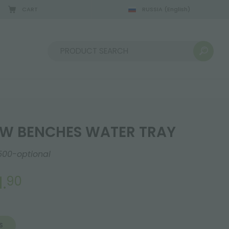
CART
RUSSIA
(English)
Sort by:
OW BENCHES WATER TRAY
500-optional
.
90
S