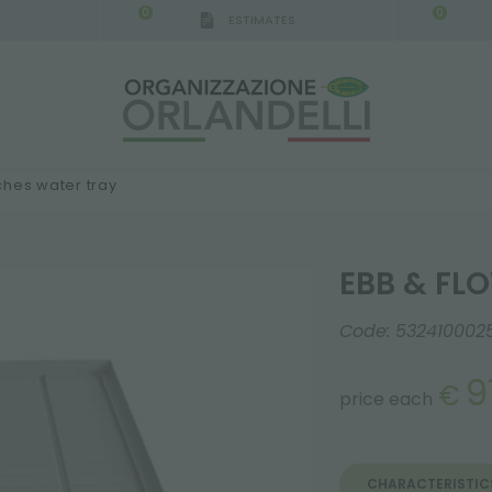
0
0
ESTIMATES
hes water tray
EBB & FL
Code:
532410002
91
€
price each
CHARACTERISTIC