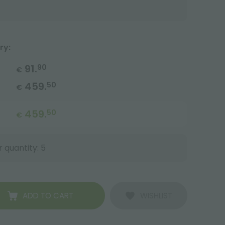
ry:
91.
90
€
459.
50
€
459.
50
€
 quantity: 5
ADD TO CART
WISHLIST