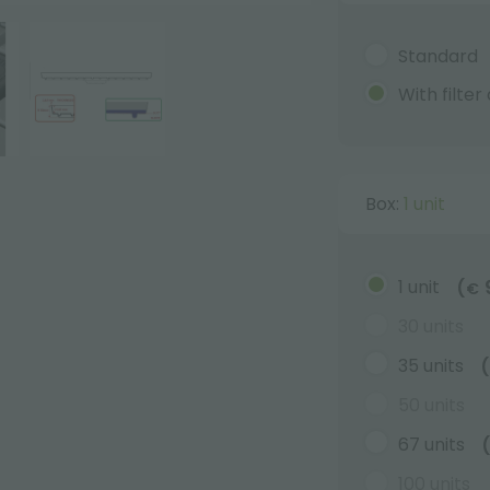
Standard
With filte
Box:
1 unit
1 unit
(
€
30 units
35 units
(
50 units
67 units
100 units