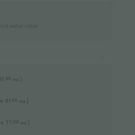
r and water valve
91.
90
)
ea.
81.
50
)
€
ea.
77.
50
(
)
€
ea.