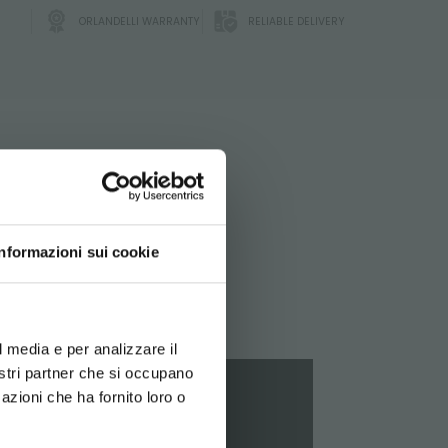
ORLANDELLI WARRANTY
RELIABLE DELIVERY
ATA
Informazioni sui cookie
d your language
erience
l media e per analizzare il
chnical
nostri partner che si occupano
azioni che ha fornito loro o