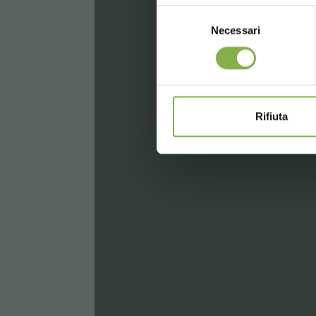
Selezione
Necessari
del
consenso
Rifiuta