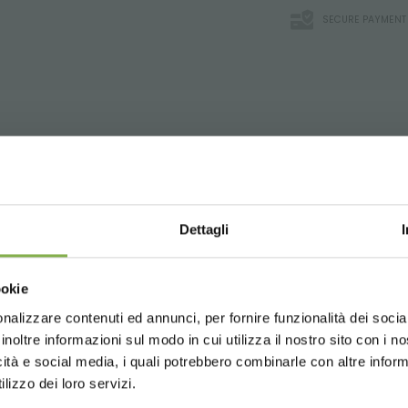
SECURE PAYMENT
 UV rays and anti-glare.
WNLOAD TECHNICAL D
uitable for irrigation with flow and reflux systems.
Dettagli
on.
 prevents the accumulation of dirt and foliage.
SHEET
Choose the country you are in an
ookie
for a better browsing exp
nalizzare contenuti ed annunci, per fornire funzionalità dei socia
 or register to download the te
inoltre informazioni sul modo in cui utilizza il nostro sito con i 
icità e social media, i quali potrebbero combinarle con altre inform
UNITED STATES
ENGLISH
data sheet
lizzo dei loro servizi.