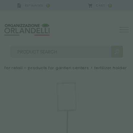
ESTIMATES
CART
0
0
for retail – products for garden centers
>
fertilizer holder
SEARCH RESULTS:
Sort by:
MORE RESULTS FOR YOU: