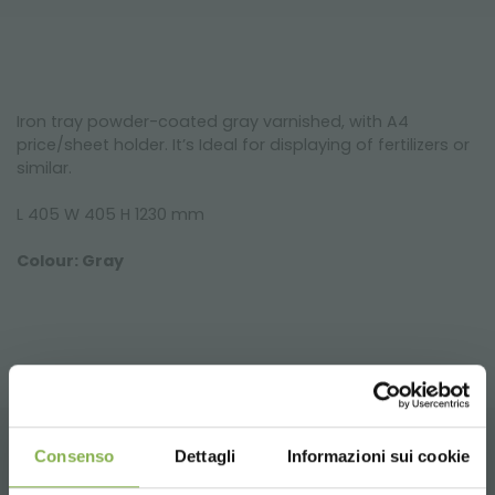
Iron tray powder-coated gray varnished, with A4
price/sheet holder. It’s Ideal for displaying of fertilizers or
similar.
L 405 W 405 H 1230 mm
Colour: Gray
Consenso
Dettagli
Informazioni sui cookie
RELATED PRODUCTS