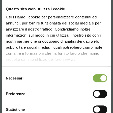
A selection of the best products for sale on
Questo sito web utilizza i cookie
orlandelli.it
Utilizziamo i cookie per personalizzare contenuti ed
annunci, per fornire funzionalità dei social media e per
DOWNLOAD
analizzare il nostro traffico. Condividiamo inoltre
informazioni sul modo in cui utilizza il nostro sito con i
TECHNICAL DATA
Tag:
Garden center
Shops
nostri partner che si occupano di analisi dei dati web,
pubblicità e social media, i quali potrebbero combinarle
Choose the country you are in and your
con altre informazioni che ha fornito loro o che hanno
SHEET
language for a better browsing experience
share
raccolto dal suo utilizzo dei loro servizi.
UNITED STATES
Selezione
Log in or register to
Necessari
del
download the technical
consenso
ENGLISH
data sheet
Preferenze
CONTACTS
CONTINUE
Statistiche