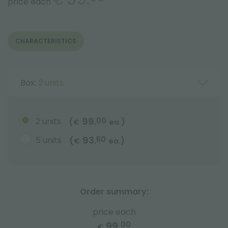
€
price each
CHARACTERISTICS
Box:
2 units
99.
2 units
00
(
)
€
ea.
93.
5 units
50
(
)
€
ea.
Order summary:
price each
99.
00
€