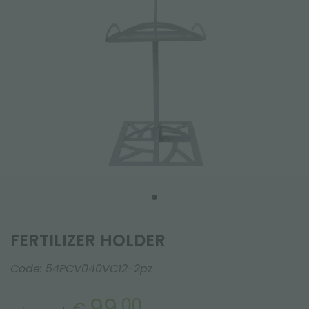
FERTILIZER HOLDER
Code:
54PCV040VC12-2pz
99.
00