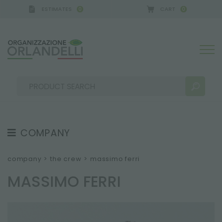
ESTIMATES
CART
0
0
COMPANY
SEARCH RESULTS:
Sort by:
ABOUT US
company
>
the crew
>
massimo ferri
THE CREW
MASSIMO FERRI
JOB OPPORTUNITIES
SUSTAINABILITY
MORE RESULTS FOR YOU: