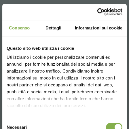
Email
Consenso
Dettagli
Informazioni sui cookie
Request information
info@orlandelli.it
Questo sito web utilizza i cookie
Utilizziamo i cookie per personalizzare contenuti ed
annunci, per fornire funzionalità dei social media e per
analizzare il nostro traffico. Condividiamo inoltre
informazioni sul modo in cui utilizza il nostro sito con i
Phone
nostri partner che si occupano di analisi dei dati web,
From monday to friday
pubblicità e social media, i quali potrebbero combinarle
Choose the country you are in and your
con altre informazioni che ha fornito loro o che hanno
08:30 - 13:00
language for a better browsing experience
raccolto dal suo utilizzo dei loro servizi.
14:00 - 18:30
+39 0376 960311
UNITED STATES
Selezione
Necessari
del