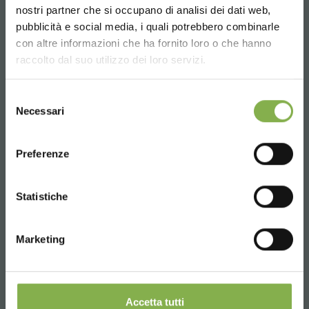
nostri partner che si occupano di analisi dei dati web,
pubblicità e social media, i quali potrebbero combinarle
Choose the country you are in and your
con altre informazioni che ha fornito loro o che hanno
language for a better browsing experience
Over 40 years of experience
raccolto dal suo utilizzo dei loro servizi.
UNITED STATES
Selezione
Necessari
del
consenso
ENGLISH
Products ready for delivery
Preferenze
CONTINUE
Statistiche
Marketing
Customized projects for plant and flower sales
areas
Accetta tutti