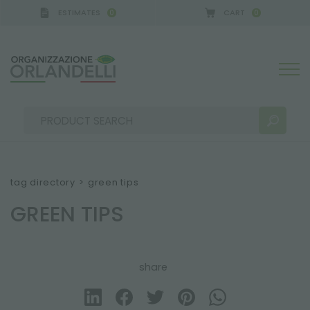
ESTIMATES
CART
0
0
CA GERMANY - SPONSOR
-
from 08/16/2026 to 08
tag directory
>
green tips
GREEN TIPS
SEARCH RESULTS:
Sort by:
share
MORE RESULTS FOR YOU: