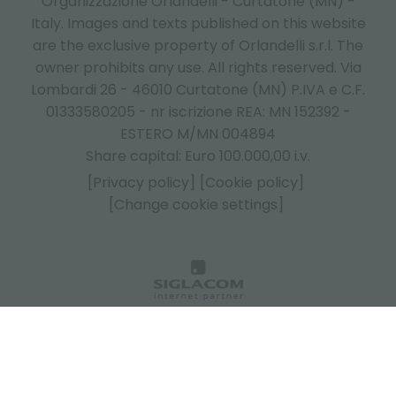
Organizzazione Orlandelli - Curtatone (MN) -
Italy.
Images and texts published on this website
are the exclusive property of Orlandelli s.r.l. The
owner prohibits any use. All rights reserved. Via
Lombardi 26 - 46010 Curtatone (MN) P.IVA e C.F.
01333580205 - nr iscrizione REA: MN 152392 -
ESTERO M/MN 004894
Share capital: Euro 100.000,00 i.v.
[Privacy policy]
[Cookie policy]
[Change cookie settings]