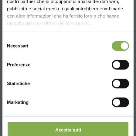
nostri partner che si occupano di analisi dei dati web,
info@orlandelli.it
pubblicità e social media, i quali potrebbero combinarle
Choose the country you are in and your
con altre informazioni che ha fornito loro o che hanno
language for a better browsing experience
raccolto dal suo utilizzo dei loro servizi.
UNITED STATES
Selezione
Necessari
Phone
del
consenso
ENGLISH
From monday to friday
08:30 - 13:00
Preferenze
14:00 - 18:30
CONTINUE
+39 0376 960311
Statistiche
Marketing
SERVICES
Accetta tutti