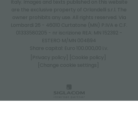
Italy.
Images and texts published on this website
are the exclusive property of Orlandelli s.r.l. The
owner prohibits any use. All rights reserved. Via
Lombardi 26 - 46010 Curtatone (MN) P.IVA e C.F.
01333580205 - nr iscrizione REA: MN 152392 -
ESTERO M/MN 004894
Share capital: Euro 100.000,00 i.v.
[Privacy policy]
[Cookie policy]
[Change cookie settings]